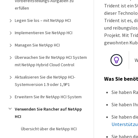
Vorbereitstellungs-Aufgaben zu
Trident ist ein 
erfüllen
dieser Technolog
Trident ist es,
Legen Sie los – mit NetApp HCI
und reibungslos
Implementieren Sie NetApp HCI
Projekt. Mit Tr
gewohnten Kub
Managen Sie NetApp HCI
Überwachen Sie Ihr NetApp HCI System
W
mit NetApp Hybrid Cloud Control
Aktualisieren Sie die NetApp HCI-
Was Sie benö
Systemversion 1.9 oder 1,9P1
Sie haben Ra
Erweitern Sie Ihr NetApp HCI System
Sie haben Ih
Verwenden Sie Rancher auf NetApp
HCI
Sie haben di
Unterstützu
Übersicht über die NetApp HCI
Sie haben di