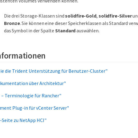
rsistenten Volumes verwenden können.
Die drei Storage-Klassen sind
solidfire-Gold
,
solidfire-Silver
un
Bronze
. Sie können eine dieser Speicherklassen als Standard ver
das Symbol in der Spalte
Standard
auswählen.
Informationen
Sie die Trident Unterstützung für Benutzer-Cluster"
kumentation über Architektur"
 – Terminologie für Rancher"
ment Plug-in für vCenter Server"
-Seite zu NetApp HCI"