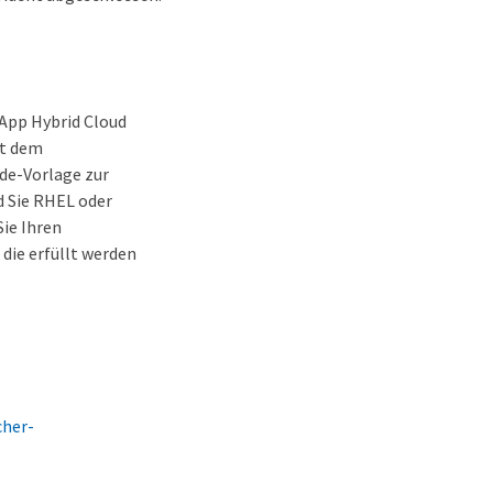
tApp Hybrid Cloud
it dem
de-Vorlage zur
d Sie RHEL oder
ie Ihren
die erfüllt werden
cher-