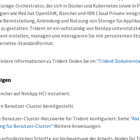
Storage-Orchestrator, der sich in Docker und Kubernetes sowie in 
ien wie Red hat OpenShift, Rancher und IBM Cloud Private integrie
 die Bereitstellung, Anbindung und Nutzung von Storage für Applik
 zu gestalten. Trident ist ein vollständig von NetApp unterstütz
ident erstellen, managen und interagieren Sie mit persistenten S
ernetes-Standardformat.
eitere Informationen zu Trident finden Sie im
"Trident Dokumenta
tigen
ncher auf NetApp HCI installiert.
re Benutzer-Cluster bereitgestellt.
e Benutzer-Cluster-Netzwerke für Trident konfiguriert. Siehe
"Akt
ng für Benutzer-Cluster"
Weitere Anweisungen.
e erforderlichen Schritte zur Vorbereitung der Arbeits-Nodes für 