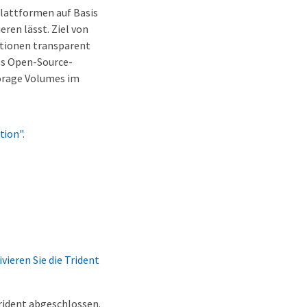
Plattformen auf Basis
ren lässt. Ziel von
ationen transparent
tes Open-Source-
torage Volumes im
tion"
.
ivieren Sie die Trident
Trident abgeschlossen.