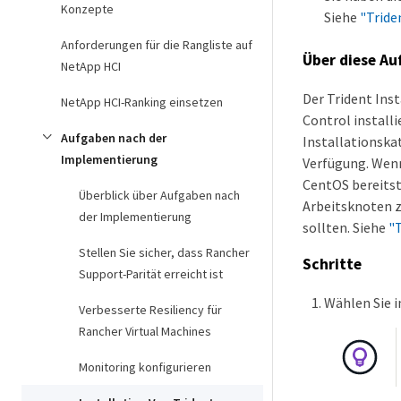
Konzepte
Siehe
"Tride
Anforderungen für die Rangliste auf
Über diese Au
NetApp HCI
Der Trident Ins
NetApp HCI-Ranking einsetzen
Control installi
Aufgaben nach der
Installationska
Implementierung
Verfügung. Wenn
CentOS bereitst
Überblick über Aufgaben nach
Arbeitsknoten z
der Implementierung
sollten. Siehe
"
Stellen Sie sicher, dass Rancher
Schritte
Support-Parität erreicht ist
Wählen Sie i
Verbesserte Resiliency für
Rancher Virtual Machines
Monitoring konfigurieren