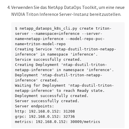
Verwenden Sie das NetApp DataOps Toolkit, um eine neue
NVIDIA Triton Inference Server-Instanz bereitzustellen.
$ netapp_dataops_k8s_cli.py create triton-
server --namespace=inference --server-
name=netapp-inference --model-repo-pvc-
name=triton-model-repo

Creating Service 'ntap-dsutil-triton-netapp-
inference' in namespace 'inference'.

Service successfully created.

Creating Deployment 'ntap-dsutil-triton-
netapp-inference' in namespace 'inference'.

Deployment 'ntap-dsutil-triton-netapp-
inference' created.

Waiting for Deployment 'ntap-dsutil-triton-
netapp-inference' to reach Ready state.

Deployment successfully created.

Server successfully created.

Server endpoints:

http: 192.168.0.152: 31208

grpc: 192.168.0.152: 32736

metrics: 192.168.0.152: 30009/metrics