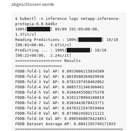
        command: ["python3", "run-accuracy-
abgeschlossen wurde.
measurement.py", "--dataset", "/data/netapp-
face-detection/FDDB", "--alpha", "$(ALPHA)", 
"--noisy"]

$ kubectl -n inference logs netapp-inference-
        resources:

protopia-0.8-b4dkz

          limits:

100%|██████████| 89/89 [01:05<00:00,  
            nvidia.com/gpu: 2

1.37it/s]

        volumeMounts:

Reading Predictions : 100%|██████████| 10/10 
        - mountPath: /data

[00:02<00:00,  3.67it/s]

          name: data

Predicting ... : 100%|██████████| 10/10 
        - mountPath: /dev/shm

[00:22<00:00,  2.24s/it]

          name: dshm

==================== Results 
      restartPolicy: Never

====================

$ kubectl create -f inference-job-protopia-
FDDB-fold-1 Val AP: 0.8953066115834589

0.8.yaml

FDDB-fold-2 Val AP: 0.8819580264029936

job.batch/netapp-inference-protopia-0.8 
FDDB-fold-3 Val AP: 0.8781107458462862

created
FDDB-fold-4 Val AP: 0.9085731346308461

FDDB-fold-5 Val AP: 0.9166445508275378

FDDB-fold-6 Val AP: 0.9101178994188819

FDDB-fold-7 Val AP: 0.8383443678423771

FDDB-fold-8 Val AP: 0.8476311547659464

FDDB-fold-9 Val AP: 0.8739624502111121

FDDB-fold-10 Val AP: 0.8905468076424851

FDDB Dataset Average AP: 0.8841195749171925

==============================================