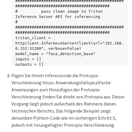
##############################################
########################################

#          pass clean image to Triton 
Inference Server API for inferencing           
#

##############################################
########################################

triton_client = 
httpclient.InferenceServerClient(url="192.168.
0.152:31208", verbose=False)

model_name = "face_detection_base"

inputs = []

outputs = []

inputs.append(httpclient.InferInput("INPUT__0"
Fügen Sie Ihrem Inferenzcode die Protopia-
, [1, 128, 32, 32], "FP32"))

inputs[0].set_data_from_numpy(clean_activation
Verschleierung hinzu. Anwendungsfallspezifische
.detach().cpu().numpy(), binary_data=False)

Anweisungen zum Hinzufügen der Protopia-
outputs.append(httpclient.InferRequestedOutput
Verschleierung finden Sie direkt von Protopia aus. Dieser
("OUTPUT__0", binary_data=False))

outputs.append(httpclient.InferRequestedOutput
Vorgang liegt jedoch außerhalb des Rahmens dieses
("OUTPUT__1", binary_data=False))

technischen Berichts. Das folgende Beispiel zeigt
results = triton_client.infer(

denselben Python-Code wie im vorherigen Schritt 5,
    model_name,

    inputs,

jedoch mit hinzugefügter Protopia-Verschleierung.
    outputs=outputs,
