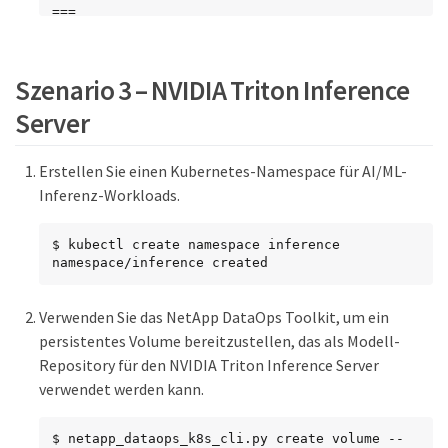
===

mAP: 0.8841195749171925
Szenario 3 – NVIDIA Triton Inference
Server
Erstellen Sie einen Kubernetes-Namespace für AI/ML-
Inferenz-Workloads.
$ kubectl create namespace inference

namespace/inference created
Verwenden Sie das NetApp DataOps Toolkit, um ein
persistentes Volume bereitzustellen, das als Modell-
Repository für den NVIDIA Triton Inference Server
verwendet werden kann.
$ netapp_dataops_k8s_cli.py create volume --