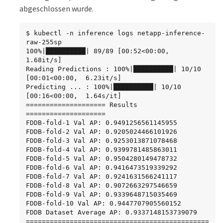
        resources:

abgeschlossen wurde.
          limits:

            nvidia.com/gpu: 2

        volumeMounts:

$ kubectl -n inference logs netapp-inference-
        - mountPath: /data

raw-255sp

          name: data

100%|██████████| 89/89 [00:52<00:00,  
        - mountPath: /dev/shm

1.68it/s]

          name: dshm

Reading Predictions : 100%|██████████| 10/10 
      restartPolicy: Never

[00:01<00:00,  6.23it/s]

$ kubectl create -f inference-job-raw.yaml

Predicting ... : 100%|██████████| 10/10 
job.batch/netapp-inference-raw created
[00:16<00:00,  1.64s/it]

==================== Results 
====================

FDDB-fold-1 Val AP: 0.9491256561145955

FDDB-fold-2 Val AP: 0.9205024466101926

FDDB-fold-3 Val AP: 0.9253013871078468

FDDB-fold-4 Val AP: 0.9399781485863011

FDDB-fold-5 Val AP: 0.9504280149478732

FDDB-fold-6 Val AP: 0.9416473519339292

FDDB-fold-7 Val AP: 0.9241631566241117

FDDB-fold-8 Val AP: 0.9072663297546659

FDDB-fold-9 Val AP: 0.9339648715035469

FDDB-fold-10 Val AP: 0.9447707905560152

FDDB Dataset Average AP: 0.9337148153739079

==============================================