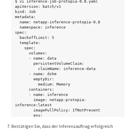
$ vi inference-job-protopia-0.8.yaml

apiVersion: batch/v1

kind: Job

metadata:

  name: netapp-inference-protopia-0.8

  namespace: inference

spec:

  backoffLimit: 5

  template:

    spec:

      volumes:

      - name: data

        persistentVolumeClaim:

          claimName: inference-data

      - name: dshm

        emptyDir:

          medium: Memory

      containers:

      - name: inference

        image: netapp-protopia-
inference:latest

        imagePullPolicy: IfNotPresent

        env:

        - name: ALPHA

Bestätigen Sie, dass der Inferenzauftrag erfolgreich
          value: "0.8"
