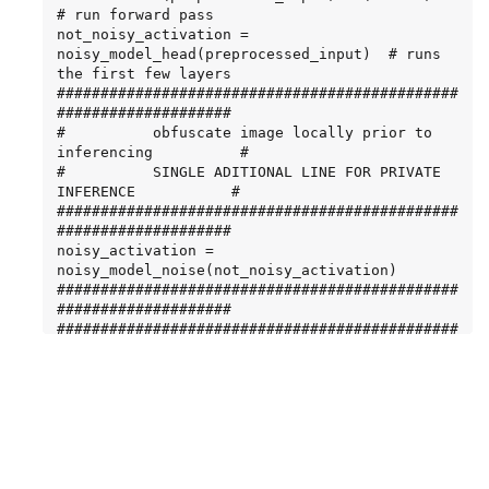
be deep copy

# run forward pass

for (x1, y1, x2, y2, s) in clean_outputs[0]:

not_noisy_activation = 
    x1, y1 = int(x1), int(y1)

noisy_model_head(preprocessed_input)  # runs 
    x2, y2 = int(x2), int(y2)

the first few layers

    cv2.rectangle(clean_frame, (x1, y1), (x2, 
##############################################
y2), (0, 0, 255), 4)
####################

#          obfuscate image locally prior to 
inferencing          #

#          SINGLE ADITIONAL LINE FOR PRIVATE 
INFERENCE           #

##############################################
####################

noisy_activation = 
noisy_model_noise(not_noisy_activation)

##############################################
####################

##############################################
#############################################

#          pass obfuscated image to Triton 
Inference Server API for inferencing           
#

##############################################
#############################################

triton_client = 
httpclient.InferenceServerClient(url="192.168.