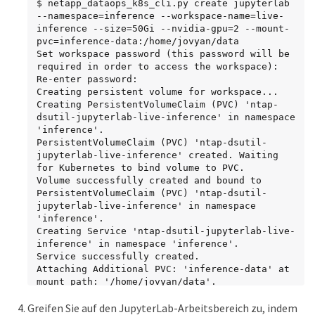
$ netapp_dataops_k8s_cli.py create jupyterlab 
--namespace=inference --workspace-name=live-
inference --size=50Gi --nvidia-gpu=2 --mount-
pvc=inference-data:/home/jovyan/data

Set workspace password (this password will be 
required in order to access the workspace):

Re-enter password:

Creating persistent volume for workspace...

Creating PersistentVolumeClaim (PVC) 'ntap-
dsutil-jupyterlab-live-inference' in namespace 
'inference'.

PersistentVolumeClaim (PVC) 'ntap-dsutil-
jupyterlab-live-inference' created. Waiting 
for Kubernetes to bind volume to PVC.

Volume successfully created and bound to 
PersistentVolumeClaim (PVC) 'ntap-dsutil-
jupyterlab-live-inference' in namespace 
'inference'.

Creating Service 'ntap-dsutil-jupyterlab-live-
inference' in namespace 'inference'.

Service successfully created.

Attaching Additional PVC: 'inference-data' at 
mount_path: '/home/jovyan/data'.

Creating Deployment 'ntap-dsutil-jupyterlab-
Greifen Sie auf den JupyterLab-Arbeitsbereich zu, indem
live-inference' in namespace 'inference'.
