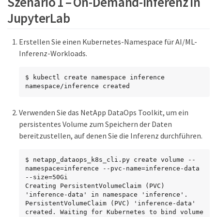
Szenario 1 – On-Demand-Inferenz in
JupyterLab
Erstellen Sie einen Kubernetes-Namespace für AI/ML-
Inferenz-Workloads.
$ kubectl create namespace inference

namespace/inference created
Verwenden Sie das NetApp DataOps Toolkit, um ein
persistentes Volume zum Speichern der Daten
bereitzustellen, auf denen Sie die Inferenz durchführen.
$ netapp_dataops_k8s_cli.py create volume --
namespace=inference --pvc-name=inference-data 
--size=50Gi

Creating PersistentVolumeClaim (PVC) 
'inference-data' in namespace 'inference'.

PersistentVolumeClaim (PVC) 'inference-data' 
created. Waiting for Kubernetes to bind volume 