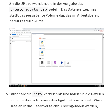
Deployment 'ntap-dsutil-jupyterlab-live-
Sie die URL verwenden, die in der Ausgabe des
inference' created.

Befehl. Das Datenverzeichnis
create jupyterlab
Waiting for Deployment 'ntap-dsutil-
stellt das persistente Volume dar, das im Arbeitsbereich
jupyterlab-live-inference' to reach Ready 
state.

bereitgestellt wurde.
Deployment successfully created.

Workspace successfully created.

To access workspace, navigate to 
http://192.168.0.152:32721
Öffnen Sie die
Verzeichnis und laden Sie die Dateien
data
hoch, für die die Inferenz durchgeführt werden soll. Wenn
Dateien in das Datenverzeichnis hochgeladen werden,