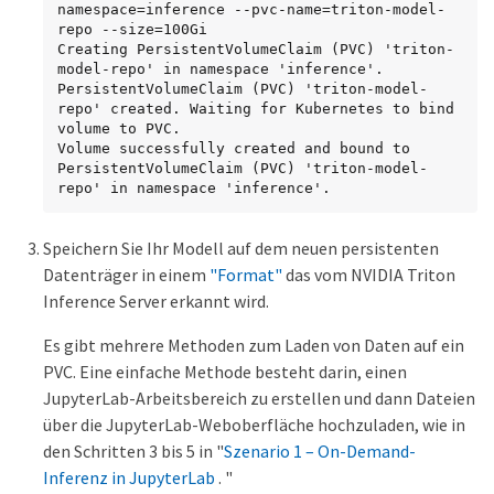
namespace=inference --pvc-name=triton-model-
repo --size=100Gi

Creating PersistentVolumeClaim (PVC) 'triton-
model-repo' in namespace 'inference'.

PersistentVolumeClaim (PVC) 'triton-model-
repo' created. Waiting for Kubernetes to bind 
volume to PVC.

Volume successfully created and bound to 
PersistentVolumeClaim (PVC) 'triton-model-
repo' in namespace 'inference'.
Speichern Sie Ihr Modell auf dem neuen persistenten
Datenträger in einem
"Format"
das vom NVIDIA Triton
Inference Server erkannt wird.
Es gibt mehrere Methoden zum Laden von Daten auf ein
PVC. Eine einfache Methode besteht darin, einen
JupyterLab-Arbeitsbereich zu erstellen und dann Dateien
über die JupyterLab-Weboberfläche hochzuladen, wie in
den Schritten 3 bis 5 in "
Szenario 1 – On-Demand-
Inferenz in JupyterLab
. "