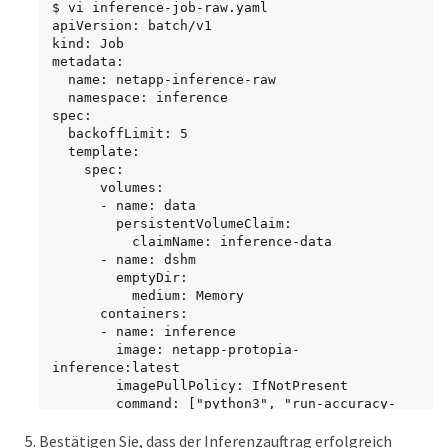
$ vi inference-job-raw.yaml

apiVersion: batch/v1

kind: Job

metadata:

  name: netapp-inference-raw

  namespace: inference

spec:

  backoffLimit: 5

  template:

    spec:

      volumes:

      - name: data

        persistentVolumeClaim:

          claimName: inference-data

      - name: dshm

        emptyDir:

          medium: Memory

      containers:

      - name: inference

        image: netapp-protopia-
inference:latest

        imagePullPolicy: IfNotPresent

        command: ["python3", "run-accuracy-
measurement.py", "--dataset", "/data/netapp-
Bestätigen Sie, dass der Inferenzauftrag erfolgreich
face-detection/FDDB"]
