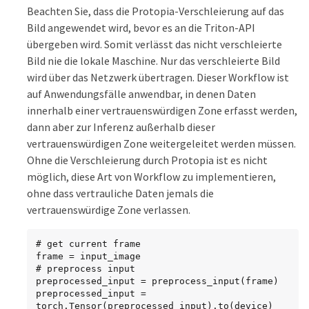
    #query_params=query_params,

Beachten Sie, dass die Protopia-Verschleierung auf das
    headers=None,

Bild angewendet wird, bevor es an die Triton-API
    request_compression_algorithm=None,

    response_compression_algorithm=None)

übergeben wird. Somit verlässt das nicht verschleierte
#print(results.get_response())

Bild nie die lokale Maschine. Nur das verschleierte Bild
statistics = 
wird über das Netzwerk übertragen. Dieser Workflow ist
triton_client.get_inference_statistics(model_n
ame=model_name, headers=None)

auf Anwendungsfälle anwendbar, in denen Daten
print(statistics)

innerhalb einer vertrauenswürdigen Zone erfasst werden,
if len(statistics["model_stats"]) != 1:

dann aber zur Inferenz außerhalb dieser
    print("FAILED: Inference Statistics")

    sys.exit(1)

vertrauenswürdigen Zone weitergeleitet werden müssen.
Ohne die Verschleierung durch Protopia ist es nicht
loc_numpy = results.as_numpy("OUTPUT__0")

möglich, diese Art von Workflow zu implementieren,
pred_numpy = results.as_numpy("OUTPUT__1")

##############################################
ohne dass vertrauliche Daten jemals die
########################################

vertrauenswürdige Zone verlassen.
# postprocess output

clean_pred = (loc_numpy, pred_numpy)

clean_outputs = postprocess_outputs(

# get current frame

    clean_pred, [[input_image_width, 
frame = input_image

input_image_height]], priors, THRESHOLD

# preprocess input

)

preprocessed_input = preprocess_input(frame)

# draw rectangles

preprocessed_input = 
clean_frame = copy.deepcopy(frame)  # needs to 
torch.Tensor(preprocessed_input).to(device)
