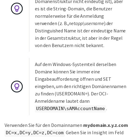
Domänenstruktur nicht eindeutig ist), aber
es ist die String-Domain, die Benutzer
normalerweise für die Anmeldung
verwenden (z. B.,
netapp\username
).der
Distinguished Name ist der eindeutige Name
in der Gesamtstruktur, ist aber in der Regel
von den Benutzern nicht bekannt.
Auf dem Windows-Systemteil derselben
Domäne können Sie immer eine
Eingabeaufforderung öffnen und SET
eingeben, um den richtigen Domänennamen
zu finden (USERDOMAIN=). Der OCI-
Anmeldename lautet dann
.
USERDOMAIN\sAMAccountName
Verwenden Sie für den Domainnamen
mydomain.x.y.z.com
Geben Sie in Insight im Feld
DC=x,DC=y,DC=z,DC=com