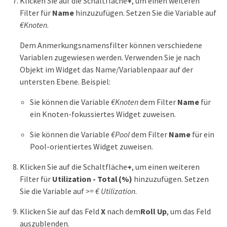
Klicken Sie auf die Schaltfläche
+
, um einen weiteren
Filter für
Name
hinzuzufügen. Setzen Sie die Variable auf
€Knoten
.
Dem Anmerkungsnamensfilter können verschiedene
Variablen zugewiesen werden. Verwenden Sie je nach
Objekt im Widget das Name/Variablenpaar auf der
untersten Ebene. Beispiel:
Sie können die Variable
€Knoten
dem Filter
Name
für
ein Knoten-fokussiertes Widget zuweisen.
Sie können die Variable
€Pool
dem Filter
Name
für ein
Pool-orientiertes Widget zuweisen.
Klicken Sie auf die Schaltfläche
+
, um einen weiteren
Filter für
Utilization - Total (%)
hinzuzufügen. Setzen
Sie die Variable auf
>= € Utilization
.
Klicken Sie auf das Feld
X
nach dem
Roll Up
, um das Feld
auszublenden.