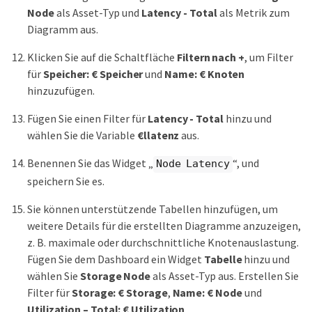
Node
als Asset-Typ und
Latency - Total
als Metrik zum
Diagramm aus.
Klicken Sie auf die Schaltfläche
Filtern nach +
, um Filter
für
Speicher: € Speicher
und
Name: € Knoten
hinzuzufügen.
Fügen Sie einen Filter für
Latency - Total
hinzu und
wählen Sie die Variable
€llatenz
aus.
Benennen Sie das Widget „
“, und
Node Latency
speichern Sie es.
Sie können unterstützende Tabellen hinzufügen, um
weitere Details für die erstellten Diagramme anzuzeigen,
z. B. maximale oder durchschnittliche Knotenauslastung.
Fügen Sie dem Dashboard ein Widget
Tabelle
hinzu und
wählen Sie
Storage Node
als Asset-Typ aus. Erstellen Sie
Filter für
Storage: € Storage
,
Name: € Node
und
Utilization – Total: € Utilization
.