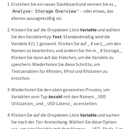
Erstellen Sie ein neues Dashboard und nennen Sie es „
“ – oder etwas, das
Analyse: Storage Overview
ebenso aussagekräftig ist.
Klicken Sie auf die Dropdown-Liste
Variable
und wählen
Sie den Variablentyp
Text
. Standardmäßig wird die
Variable
€21.1
genannt. Klicken Sie auf _ € var1_, um den
Namen zu bearbeiten, und ändern Sie ihn in _ € Storage_.
Klicken Sie dann auf das Häkchen, um die Variable zu
speichern. Wiederholen Sie diese Schritte, um
Textvariablen für
€Knoten
,
€Pool
und
€Volumen
zu
erstellen.
Wiederholen Sie den oben genannten Prozess, um
Variablen vom Typ
Anzahl
mit den Namen _ USD
Utilization_ und _ USD Latenz_ zu erstellen.
Klicken Sie auf die Dropdown-Liste
Variable
und suchen
Sie nach der
Tier
-Anmerkung. Wählen Sie diese Option
aus, um eine Variable mit dem Namen „ _ USD -Stufe_“ zu