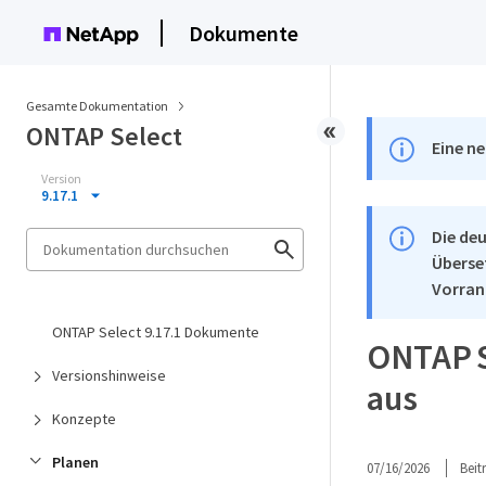
Dokumente
Gesamte Dokumentation
ONTAP Select
Eine ne
Version
9.17.1
Die deu
Überse
Vorran
ONTAP Select 9.17.1 Dokumente
ONTAP S
Versionshinweise
aus
Konzepte
Planen
07/16/2026
Bei