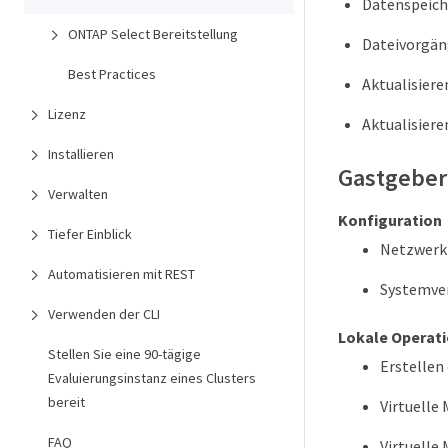
Datenspeich
ONTAP Select Bereitstellung
Dateivorgän
Best Practices
Aktualisiere
Lizenz
Aktualisiere
Installieren
Gastgeber
Verwalten
Konfiguration
Tiefer Einblick
Netzwerk
Automatisieren mit REST
Systemve
Verwenden der CLI
Lokale Operat
Stellen Sie eine 90-tägige
Erstellen
Evaluierungsinstanz eines Clusters
bereit
Virtuelle
FAQ
Virtuelle