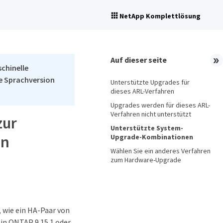
NetApp Komplettlösung
Auf dieser seite
schinelle
he Sprachversion
Unterstützte Upgrades für
dieses ARL-Verfahren
Upgrades werden für dieses ARL-
Verfahren nicht unterstützt
zur
Unterstützte System-
en
Upgrade-Kombinationen
Wählen Sie ein anderes Verfahren
zum Hardware-Upgrade
 wie ein HA-Paar von
 in ONTAP 9.15.1 oder