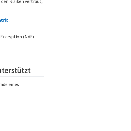
 den Risiken vertraut,
trix
.
 Encryption (NVE)
nterstützt
ade eines