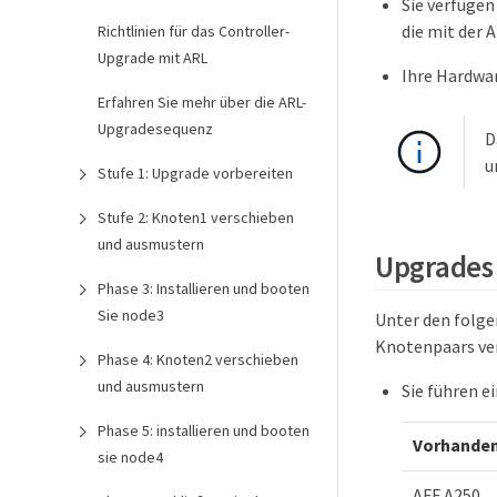
Sie verfügen
die mit der 
Richtlinien für das Controller-
Upgrade mit ARL
Ihre Hardwa
Erfahren Sie mehr über die ARL-
Upgradesequenz
D
u
Stufe 1: Upgrade vorbereiten
Stufe 2: Knoten1 verschieben
und ausmustern
Upgrades 
Phase 3: Installieren und booten
Sie node3
Unter den folge
Knotenpaars ve
Phase 4: Knoten2 verschieben
und ausmustern
Sie führen e
Phase 5: installieren und booten
Vorhanden
sie node4
AFF A250