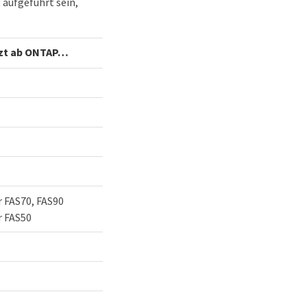
aufgeführt sein,
zt ab ONTAP…​
r FAS70, FAS90
r FAS50