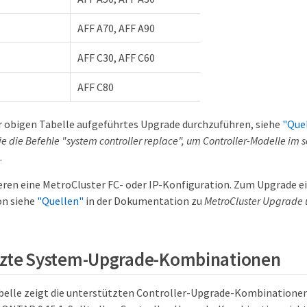
AFF A70, AFF A90
AFF C30, AFF C60
AFF C80
r obigen Tabelle aufgeführtes Upgrade durchzuführen, siehe
"Que
 die Befehle "system controller replace", um Controller-Modelle im s
.
ieren eine MetroCluster FC- oder IP-Konfiguration. Zum Upgrade e
on siehe
"Quellen"
in der Dokumentation zu
MetroCluster Upgrade 
tzte System-Upgrade-Kombinationen
belle zeigt die unterstützten Controller-Upgrade-Kombinationen