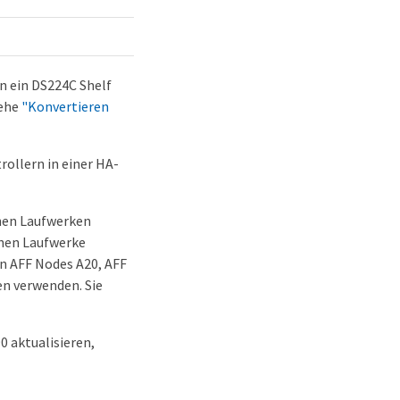
in ein DS224C Shelf
iehe
"Konvertieren
rollern in einer HA-
rnen Laufwerken
rnen Laufwerke
n AFF Nodes A20, AFF
en verwenden. Sie
0 aktualisieren,