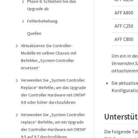
Phase 6: Schließen Sie das
Upgrade ab
AFF A800
Fehlerbehebung
AFF C250
Quellen
AFF C800
Aktualisieren Sie Controller-
Modelle im selben Chassis mit
Um ein in de
Befehlen „System-Controller
Verwenden Sie
ersetzen“
aktualisieren
Verwenden Sie „System Controller
Sie aktualis
Replace“-Befehle, um das Upgrade
Konfigurati
der Controller Hardware mit ONTAP
9.8 oder höher durchzuführen
Unterstü
Verwenden Sie „System Controller
replace“-Befehle, um ein Upgrade
der Controller-Hardware mit ONTAP
Die folgende Ta
9.5 auf 9.7 durchzuführen