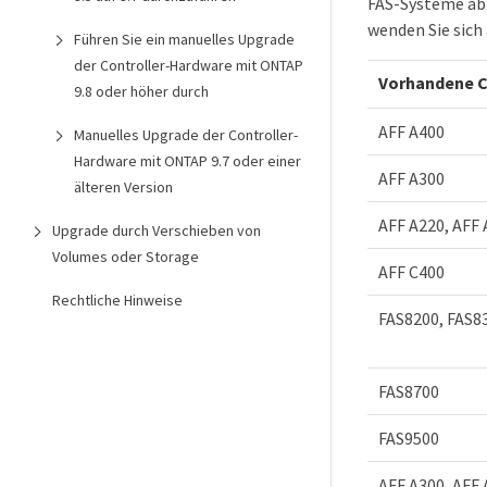
FAS-Systeme ab 
wenden Sie sich
Führen Sie ein manuelles Upgrade
der Controller-Hardware mit ONTAP
Vorhandene C
9.8 oder höher durch
AFF A400
Manuelles Upgrade der Controller-
Hardware mit ONTAP 9.7 oder einer
AFF A300
älteren Version
AFF A220, AFF
Upgrade durch Verschieben von
Volumes oder Storage
AFF C400
Rechtliche Hinweise
FAS8200, FAS8
FAS8700
FAS9500
AFF A300, AFF 