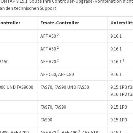
ONTAP 9.15.1. Sollte Ihre Controller-Upgrade-Kombination nicht 
 an den technischen Support.
ontroller
Ersatz-Controller
Unterstüt
2
AFF A50
9.16.1
2
AFF A50
9.16.1
2
1
 A150
AFF A20
9.16.1
AFF C60, AFF C80
9.16.1
300 UND FAS9000
FAS70, FAS90 UND FAS50
9.15.1P3 fü
9.16.1P2 fü
FAS70, FAS90
9.15.1P3
FAS90
9.15.1P3
2
2
A400, AFF A700
AFF A70
, AFF A90
, AFF A1K
9.15.1