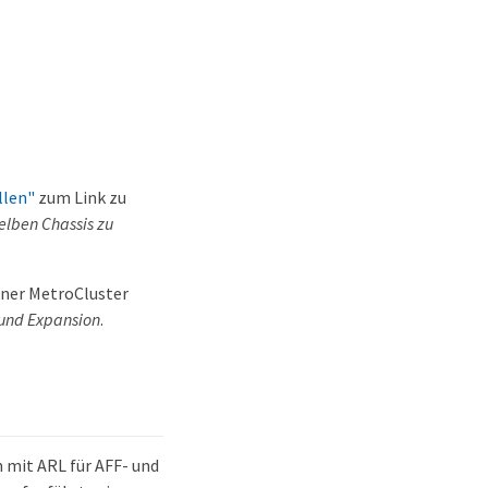
llen"
zum Link zu
elben Chassis zu
iner MetroCluster
und Expansion
.
 mit ARL für AFF- und