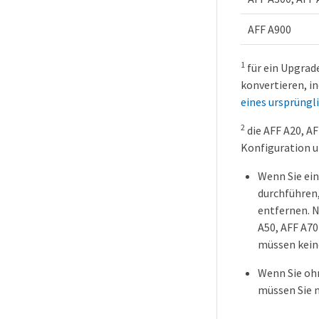
AFF A900
1
für ein Upgrade
konvertieren, i
eines ursprüngl
2
die AFF A20, AF
Konfiguration u
Wenn Sie ein
durchführen,
entfernen. N
A50, AFF A70
müssen kein
Wenn Sie ohn
müssen Sie n