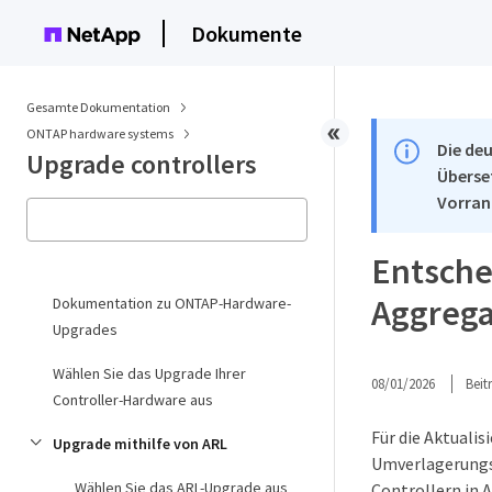
Dokumente
Gesamte Dokumentation
ONTAP hardware systems
Die deu
Upgrade controllers
Überse
Vorran
Entschei
Aggrega
Dokumentation zu ONTAP-Hardware-
Upgrades
Wählen Sie das Upgrade Ihrer
08/01/2026
Bei
Controller-Hardware aus
Für die Aktuali
Upgrade mithilfe von ARL
Umverlagerungsm
Wählen Sie das ARL-Upgrade aus
Controllern in A