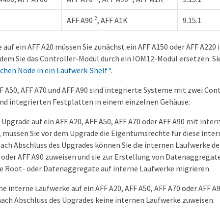
2
AFF A90
, AFF A1K
9.15.1
 auf ein AFF A20 müssen Sie zunächst ein AFF A150 oder AFF A220 
ndem Sie das Controller-Modul durch ein IOM12-Modul ersetzen. S
ichen Node in ein Laufwerk-Shelf"
.
F A50, AFF A70 und AFF A90 sind integrierte Systeme mit zwei Cont
nd integrierten Festplatten in einem einzelnen Gehäuse:
 Upgrade auf ein AFF A20, AFF A50, AFF A70 oder AFF A90 mit inte
 müssen Sie vor dem Upgrade die Eigentumsrechte für diese inte
ach Abschluss des Upgrades können Sie die internen Laufwerke de
 oder AFF A90 zuweisen und sie zur Erstellung von Datenaggregat
e Root- oder Datenaggregate auf interne Laufwerke migrieren.
e interne Laufwerke auf ein AFF A20, AFF A50, AFF A70 oder AFF A9
ach Abschluss des Upgrades keine internen Laufwerke zuweisen.