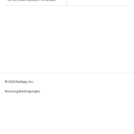
© 2026 NetApp, Inc.
Nutzungsbedingungen
Datenschutzrichtlinie
Richtlinie zu Cookies
Cookie-Einstellungen
Feedback zu dieser Seite senden