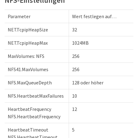
NFS-Einstellungen
Parameter
Wert festlegen auf…​
NET.TcpipHeapSize
32
NET.TcpipHeapMax
1024MB
MaxVolumes: NFS
256
NFS41.MaxVolumes
256
NFS.MaxQueueDepth
128 oder höher
NFS.HeartbeatMaxFailures
10
HeartbeatFrequency
12
NFS.HeartbeatFrequency
HeartbeatTimeout
5
NFS.HeartbeatTimeout