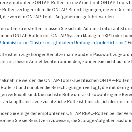
ere empfohlene ONTAP-Rollen für die Arbeit mit ONTAP Tools fü
se Rollen verfügen über die ONTAP-Berechtigungen, die zur Durch
nd, die von den ONTAP-Tools-Aufgaben ausgeführt werden.
rrollen zu erstellen, müssen Sie sich als Administrator auf Sto
können ONTAP Rollen mit ONTAP System Manager 9.8P1 oder höher
-Administrator-Cluster mit globalem Umfang erforderlich sind"
Fi
le ist ein zugehöriger Benutzername und ein Passwort zugeordne
icht mit diesen Anmeldedaten anmelden, können Sie nicht auf die 
maßnahme werden die ONTAP-Tools-spezifischen ONTAP-Rollen hier
te Rolle ist und nur über die Berechtigungen verfügt, die mit dem
en verknüpft sind. Die nächste Rolle umfasst sowohl eigene Berec
 verknüpft sind. Jede zusätzliche Rolle ist hinsichtlich des unter
inden Sie einige der empfohlenen ONTAP RBAC-Rollen bei der Ve
 können Sie sie Benutzern zuweisen, die Storage-Aufgaben ausführe