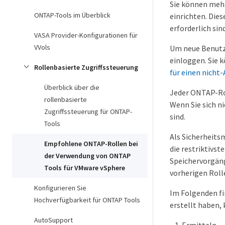
Sie können mehr
ONTAP-Tools im Überblick
einrichten. Die
erforderlich si
VASA Provider-Konfigurationen für
VVols
Um neue Benutze
einloggen. Sie 
Rollenbasierte Zugriffssteuerung
für einen nicht
Überblick über die
Jeder ONTAP-Rol
rollenbasierte
Wenn Sie sich n
Zugriffssteuerung für ONTAP-
sind.
Tools
Als Sicherheits
Empfohlene ONTAP-Rollen bei
die restriktivs
der Verwendung von ONTAP
Speichervorgäng
Tools für VMware vSphere
vorherigen Rolle
Konfigurieren Sie
Im Folgenden f
Hochverfügbarkeit für ONTAP Tools
erstellt haben,
AutoSupport