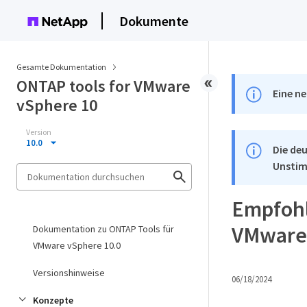
Dokumente
Gesamte Dokumentation
ONTAP tools for VMware
Eine ne
vSphere 10
Version
10.0
Die deu
Unstim
Empfohl
VMware
Dokumentation zu ONTAP Tools für
VMware vSphere 10.0
Versionshinweise
06/18/2024
Konzepte