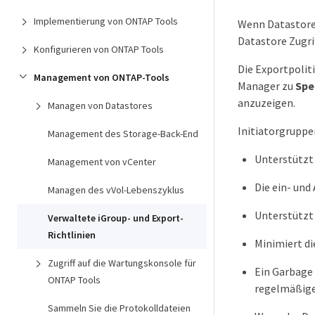
Implementierung von ONTAP Tools
Wenn Datastores
Datastore Zugrif
Konfigurieren von ONTAP Tools
Die Exportpolit
Management von ONTAP-Tools
Manager zu
Spe
anzuzeigen.
Managen von Datastores
Initiatorgruppe
Management des Storage-Back-End
Unterstützt 
Management von vCenter
Die ein- und
Managen des vVol-Lebenszyklus
Unterstützt
Verwaltete iGroup- und Export-
Richtlinien
Minimiert di
Zugriff auf die Wartungskonsole für
Ein Garbage 
ONTAP Tools
regelmäßige
Sammeln Sie die Protokolldateien