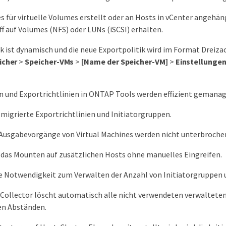
 für virtuelle Volumes erstellt oder an Hosts in vCenter angehän
f auf Volumes (NFS) oder LUNs (iSCSI) erhalten.
ik ist dynamisch und die neue Exportpolitik wird im Format Dreiz
icher
>
Speicher-VMs
>
[Name der Speicher-VM]
>
Einstellunge
n und Exportrichtlinien in ONTAP Tools werden effizient gemanagt
migrierte Exportrichtlinien und Initiatorgruppen.
 Ausgabevorgänge von Virtual Machines werden nicht unterbroche
 das Mounten auf zusätzlichen Hosts ohne manuelles Eingreifen.
e Notwendigkeit zum Verwalten der Anzahl von Initiatorgruppen u
Collector löscht automatisch alle nicht verwendeten verwalteten 
n Abständen.