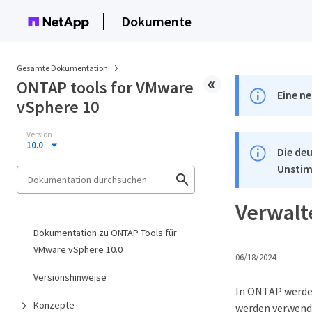
Dokumente
Gesamte Dokumentation
ONTAP tools for VMware
Eine ne
vSphere 10
Version
10.0
Die deu
Unstim
Verwalt
Dokumentation zu ONTAP Tools für
VMware vSphere 10.0
06/18/2024
Versionshinweise
In ONTAP werden
Konzepte
werden verwende