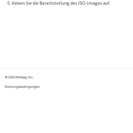
Heben Sie die Bereitstellung des ISO-Images auf.
© 2026 NetApp, Inc.
Nutzungsbedingungen
Datenschutzrichtlinie
Richtlinie zu Cookies
Cookie-Einstellungen
Feedback zu dieser Seite senden