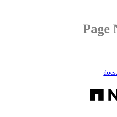
Page 
docs