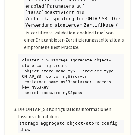
enabled`Parameters auf
`false`deaktiviert die
Zertifikatsprüfung für ONTAP S3. Die
Verwendung signierter Zertifikate (
-is-certificate-validation-enabled true`von
einer Drittanbieter-Zertifizierungsstelle gilt als
empfohlene Best Practice.
cluster1::> storage aggregate object-
store config create

-object-store-name myS3 -provider-type 
ONTAP_S3 -server myS3server

-container-name myS3container -access-
key myS3key

-secret-password myS3pass
Die ONTAP_S3 Konfigurationsinformationen
lassen sich mit dem
storage aggregate object-store config
show