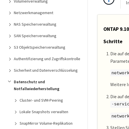
Volumenverwaltung
I
Netzwerkmanagement
NAS Speicherverwaltung
ONTAP 9.10
SAN Speicherverwaltung
Schritte
S3 Objektspeicherverwaltung
Die auf d
Authentifizierung und Zugriffskontrolle
Parameter
Sicherheit und Datenverschlüsselung
networ
Datenschutz und
Weitere 
Notfallwiederherstellung
Die auf 
Cluster- und SVM-Peering
-servi
Lokale Snapshots verwalten
networ
SnapMirror Volume-Replikation
Stellen S