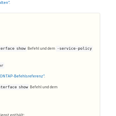
lten"
.
Befehl und dem
terface show
-service-policy
er
ONTAP-Befehlsreferenz"
.
Befehl und dem
nterface show
ienst enthält: