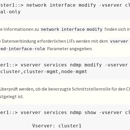
uster1::> network interface modify -vserver cl
cal-only
re Informationen zu
finden sich i
network interface modify
ie Datenverbindung erforderlichen LIFs werden mit dem
vserver
Parameter angegeben.
red-interface-role
ter1::> vserver services ndmp modify -vserver 
rcluster,cluster-mgmt,node-mgmt
 überprüft werden, ob die bevorzugte Schnittstellenrolle für den 
stgelegt ist.
ter1::> vserver services ndmp show -vserver cl
      Vserver: cluster1
