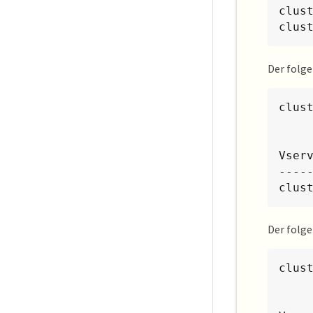
clus
clus
Der folge
clus
            Logical       Status
Vser
----
clus
Der folg
clus
            Logical           Sta