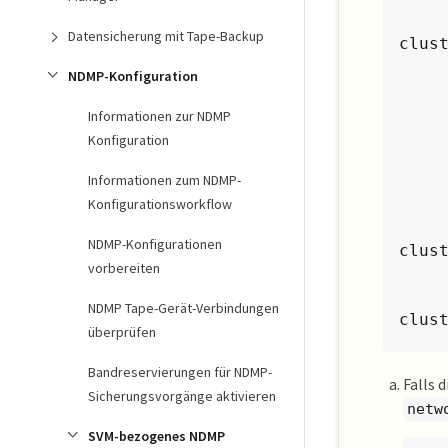
               
Datensicherung mit Tape-Backup
clus
      
NDMP-Konfiguration
      
     
Informationen zur NDMP
           IC1              
Konfiguration
      
Informationen zum NDMP-
           IC2              
Konfigurationsworkflow
      
     
NDMP-Konfigurationen
clus
vorbereiten
      
     
NDMP Tape-Gerät-Verbindungen
clus
überprüfen
      
Bandreservierungen für NDMP-
Falls 
Sicherungsvorgänge aktivieren
netw
SVM-bezogenes NDMP