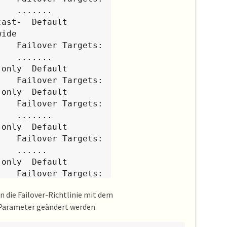
ast-  Default

ets:

...

ets:

ets:

...

only  Default

ets:

...

only  Default

ets:

                                                     ......
n die Failover-Richtlinie mit dem
arameter geändert werden.