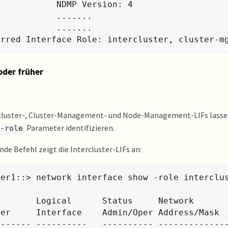
       NDMP Version: 4

         .......

         .......

erred Interface Role: intercluster, cluster-m
oder früher
rcluster-, Cluster-Management- und Node-Management-LIFs lasse
Parameter identifizieren.
-role
nde Befehl zeigt die Intercluster-LIFs an:
ter1::> network interface show -role interclus
    Network            Current       Current Is

ver     Interface    Admin/Oper Address/Mask  
------- ----------   ---------- --------------