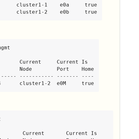
     cluster1-1    e0a     true

      cluster1-2    e0b     true
gmt

      Node        Port    Home

----- ----------- ------- ----

4      cluster1-2  e0M     true

