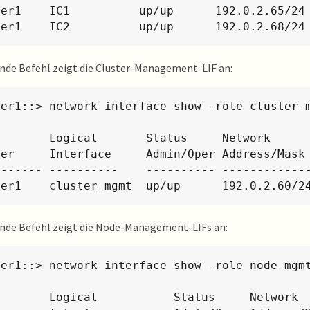
ter1    IC1          up/up      192.0.2.65/24 
ter1    IC2          up/up      192.0.2.68/24
nde Befehl zeigt die Cluster-Management-LIF an:
ter1::> network interface show -role cluster-m
     Network            Current     Current Is

ver     Interface     Admin/Oper Address/Mask 
------- ----------    ---------- -------------
ter1    cluster_mgmt  up/up      192.0.2.60/2
ende Befehl zeigt die Node-Management-LIFs an:
ter1::> network interface show -role node-mgmt
tus     Network         Current       Current Is
