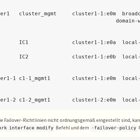
    	                                 .......

ter1   cluster_mgmt     cluster1-1:e0m  broadc
                                    domain-wide

                                               Failover Targ
                                                ....
cluster1-1:e0a  local-only  Default

                                               Failover Targ
cluster1-1:e0b  local-only  Default

                                               Failover Targ
                                                ....
ter1-1 c1-1_mgmt1       cluster1-1:e0m  local-
                                               Failover Targ
                                                ...
ter1-2 c1-2_mgmt1       cluster1-2:e0m  local-
                                               Failover Targ
die Failover-Richtlinien nicht ordnungsgemäß eingestellt sind, kan
Befehl und dem
P
ork interface modify
-failover-policy