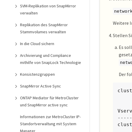
SVM-Replikation von SnapMirror
networ
verwalten
Weitere 
Replikation des SnapMirror
Stammvolumes verwalten
Stellen Si
In die Cloud sichern
Es sol
gesetz
Archivierung und Compliance
netw
mithilfe von SnapLock Technologie
Der fo
Konsistenzgruppen
SnapMirror Active Sync
clust
ONTAP Mediator für MetroCluster
           Logical          
und SnapMirror active sync
Vser
Informationen zur MetroCluster IP-
----
Standortverwaltung mit System
clus
Manager
      