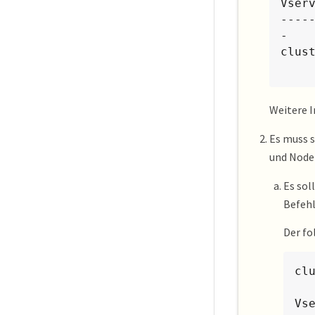
Vser
----
-

clus
Weitere 
Es muss s
und Nod
Es sol
Befehl 
Der fo
cl
Vs