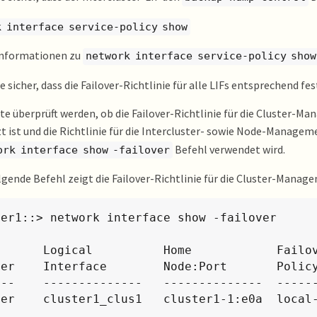
k interface service-policy show
Informationen zu
network interface service-policy show
e sicher, dass die Failover-Richtlinie für alle LIFs entsprechend fes
lte überprüft werden, ob die Failover-Richtlinie für die Cluster-
t ist und die Richtlinie für die Intercluster- sowie Node-Managem
Befehl verwendet wird.
ork interface show -failover
lgende Befehl zeigt die Failover-Richtlinie für die Cluster-Mana
er1::> network interface show -failover

Home            Failover    Failover

ver    Interface        Node:Port       Policy
---    --------------   --------------  ------
ter    cluster1_clus1   cluster1-1:e0a  local-
                                               Failover Targ