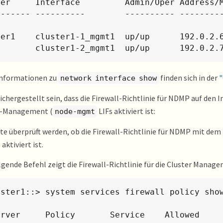
ver     Interface         Admin/Oper Address/M
------- ----------        ---------- --------
ter1    cluster1-1_mgmt1  up/up      192.0.2.6
            cluster1-2_mgmt1  up/up      192
Informationen zu
finden sich in der
"
network interface show
ichergestellt sein, dass die Firewall-Richtlinie für NDMP auf den
e-Management (
LIFs aktiviert ist:
node-mgmt
lte überprüft werden, ob die Firewall-Richtlinie für NDMP mit dem
aktiviert ist.
lgende Befehl zeigt die Firewall-Richtlinie für die Cluster Manage
uster1::> system services firewall policy show
erver     Policy       Service    Allowed
