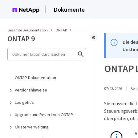
Dokumente
Gesamte Dokumentation
ONTAP
ONTAP 9
Die deu
Unstim
ONTAP L
ONTAP Dokumentation
07/23/2026
Bei
Versionshinweise
Los geht's
Sie müssen die L
Steuerungsverbi
Upgrade und Revert von ONTAP
überprüfen, ob d
Clusterverwaltung
A