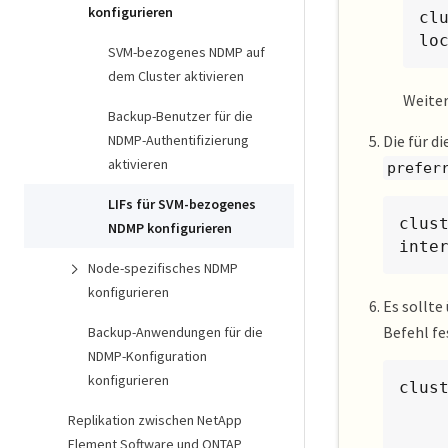
konfigurieren
cl
lo
SVM-bezogenes NDMP auf
dem Cluster aktivieren
Weite
Backup-Benutzer für die
NDMP-Authentifizierung
Die für d
aktivieren
prefer
LIFs für SVM-bezogenes
clus
NDMP konfigurieren
inte
Node-spezifisches NDMP
konfigurieren
Es sollte
Befehl fe
Backup-Anwendungen für die
NDMP-Konfiguration
konfigurieren
clus
Replikation zwischen NetApp
          
Element Software und ONTAP