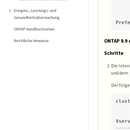
         
       
Ereignis-, Leistungs- und
       
Gesundheitsüberwachung
Pref
ONTAP Handbuchseiten
ONTAP 9.9 
Rechtliche Hinweise
Schritte
Die Inte
und dem
Der folge
clus
            Logical      Status 
Vser
----