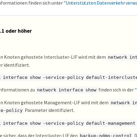
nformationen finden sich unter
"Unterstützten Datenverkehr verwa
.1 oder höher
en Knoten gehostete Intercluster-LIF wird mit dem
network in
 identifiziert.
k interface show -service-policy default-interclust
Informationen zu
finden sich in der
"
network interface show
den Knoten gehostete Management-LIF wird mit dem
network i
Parameter identifiziert.
ce-policy
k interface show -service-policy default-management
ie sicher, dass der Intercluster-LIF den
D
backup-ndmp-control