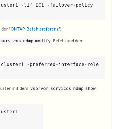
uster1 -lif IC1 -failover-policy 
n der
"ONTAP-Befehlsreferenz"
.
Befehl und dem
 services ndmp modify
cluster1 -preferred-interface-role 
Cluster mit dem
vserver services ndmp show
uster1
