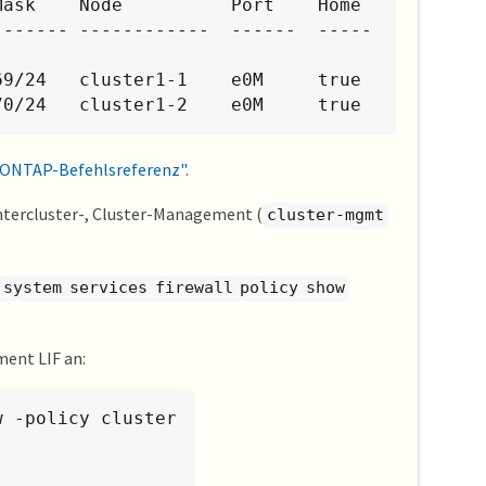
ask    Node          Port    Home

------- ------------  ------  -----
9/24   cluster1-1    e0M     true

.0.2.70/24   cluster1-2    e0M     true
ONTAP-Befehlsreferenz"
.
 Intercluster-, Cluster-Management (
cluster-mgmt
system services firewall policy show
ment LIF an:
 -policy cluster
