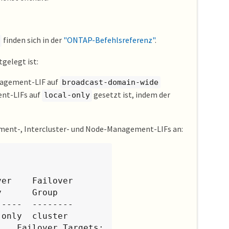
finden sich in der
"ONTAP-Befehlsreferenz"
.
tgelegt ist:
Management-LIF auf
broadcast-domain-wide
ent-LIFs auf
gesetzt ist, indem der
local-only
gement-, Intercluster- und Node-Management-LIFs an:
      Group

----  --------

only  cluster

ets:
