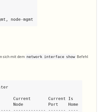
gmt, node-mgmt
n sich mit dem
Befehl
network interface show
ter

     Node          Port    Home

---- ------------- ------- ----
