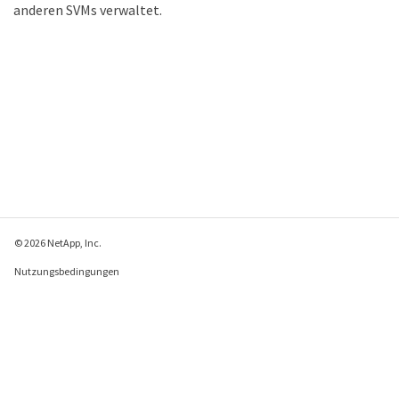
anderen SVMs verwaltet.
© 2026 NetApp, Inc.
Nutzungsbedingungen
Datenschutzrichtlinie
Richtlinie zu Cookies
Cookie-Einstellungen
Feedback zu dieser Seite senden