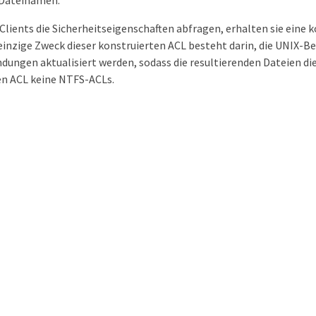
 Dateinamen.
ients die Sicherheitseigenschaften abfragen, erhalten sie eine 
 einzige Zweck dieser konstruierten ACL besteht darin, die UNIX-B
ngen aktualisiert werden, sodass die resultierenden Dateien d
en ACL keine NTFS-ACLs.