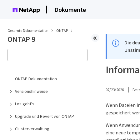
Dokumente
Gesamte Dokumentation
ONTAP
ONTAP 9
Die deu
Unstim
Informa
ONTAP Dokumentation
07/23/2026
Bei
Versionshinweise
Los geht's
Wenn Dateien in
gespeichert we
Upgrade und Revert von ONTAP
Wenn Anwendunge
Clusterverwaltung
eine neue tempo