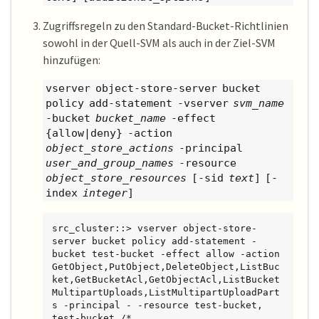
Zugriffsregeln zu den Standard-Bucket-Richtlinien
sowohl in der Quell-SVM als auch in der Ziel-SVM
hinzufügen:
vserver object-store-server bucket
policy add-statement -vserver
svm_name
-bucket
bucket_name
-effect
{allow|deny} -action
object_store_actions
-principal
user_and_group_names
-resource
object_store_resources
[-sid
text
] [-
index
integer
]
src_cluster::> vserver object-store-
server bucket policy add-statement -
bucket test-bucket -effect allow -action 
GetObject,PutObject,DeleteObject,ListBuc
ket,GetBucketAcl,GetObjectAcl,ListBucket
MultipartUploads,ListMultipartUploadPart
s -principal - -resource test-bucket, 
test-bucket /*