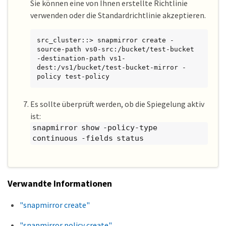
Sie können eine von Ihnen erstellte Richtlinie
verwenden oder die Standardrichtlinie akzeptieren.
src_cluster::> snapmirror create -
source-path vs0-src:/bucket/test-bucket 
-destination-path vs1-
dest:/vs1/bucket/test-bucket-mirror -
policy test-policy
Es sollte überprüft werden, ob die Spiegelung aktiv
ist:
snapmirror show -policy-type
continuous -fields status
Verwandte Informationen
"snapmirror create"
"snapmirror policy create"