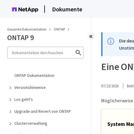
Dokumente
Gesamte Dokumentation
ONTAP
ONTAP 9
Die deu
Unstim
Eine ON
ONTAP Dokumentation
07/23/2026
Bei
Versionshinweise
Los geht's
Möglicherweise 
Upgrade und Revert von ONTAP
Clusterverwaltung
System Ma