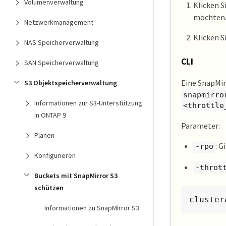
Volumenverwaltung
Klicken S
möchten
Netzwerkmanagement
Klicken S
NAS Speicherverwaltung
CLI
SAN Speicherverwaltung
Eine SnapMir
S3 Objektspeicherverwaltung
snapmirro
Informationen zur S3-Unterstützung
<throttle
in ONTAP 9
Parameter:
Planen
: G
-rpo
Konfigurieren
-throt
Buckets mit SnapMirror S3
schützen
cluster
Informationen zu SnapMirror S3