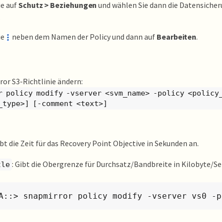
ie auf
Schutz > Beziehungen
und wählen Sie dann die Datensicheru
.
ie
neben dem Namen der Policy und dann auf
Bearbeiten
.
ror S3-Richtlinie ändern:
r policy modify -vserver <svm_name> -policy <policy
_type>] [-comment <text>]
ibt die Zeit für das Recovery Point Objective in Sekunden an.
: Gibt die Obergrenze für Durchsatz/Bandbreite in Kilobyte/S
tle
A::> snapmirror policy modify -vserver vs0 -p