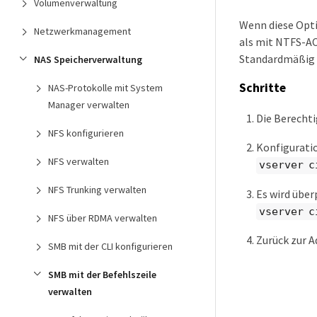
Volumenverwaltung
Wenn diese Opti
Netzwerkmanagement
als mit NTFS-AC
Standardmäßig 
NAS Speicherverwaltung
Schritte
NAS-Protokolle mit System
Manager verwalten
Die Berechti
NFS konfigurieren
Konfigurati
NFS verwalten
vserver c
NFS Trunking verwalten
Es wird über
vserver c
NFS über RDMA verwalten
Zurück zur 
SMB mit der CLI konfigurieren
SMB mit der Befehlszeile
verwalten