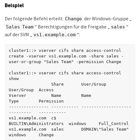
Beispiel
Der folgende Befehl erteilt
der Windows-Gruppe „
Change
“ Berechtigungen für die Freigabe „
“
Sales Team
sales
auf der SVM „
“:
vs1.example.com
cluster1::> vserver cifs share access-control 
create -vserver vs1.example.com -share sales -
user-or-group "Sales Team" -permission Change

cluster1::> vserver cifs share access-control 
show

                 Share       User/Group              
User/Group  Access

Vserver          Name        Name                    
Type        Permission

---------------- ----------- --------------------    
---------   -----------

vs1.example.com  c$          
BUILTIN\Administrators  windows     Full_Control

vs1.example.com  sales       DOMAIN\"Sales Team"     
windows     Change