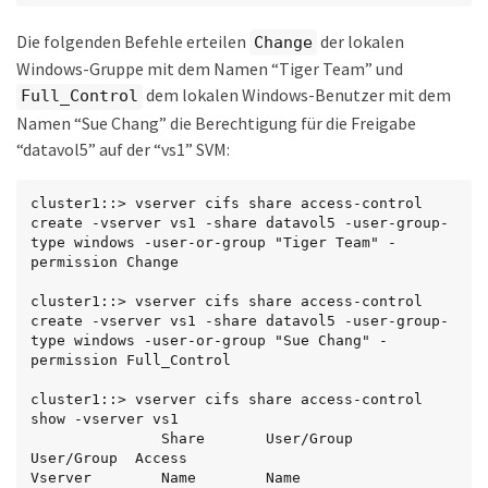
Die folgenden Befehle erteilen
der lokalen
Change
Windows-Gruppe mit dem Namen “Tiger Team” und
dem lokalen Windows-Benutzer mit dem
Full_Control
Namen “Sue Chang” die Berechtigung für die Freigabe
“datavol5” auf der “vs1” SVM:
cluster1::> vserver cifs share access-control 
create -vserver vs1 -share datavol5 -user-group-
type windows -user-or-group "Tiger Team" -
permission Change

cluster1::> vserver cifs share access-control 
create -vserver vs1 -share datavol5 -user-group-
type windows -user-or-group "Sue Chang" -
permission Full_Control

cluster1::> vserver cifs share access-control 
show -vserver vs1

               Share       User/Group                  
User/Group  Access

Vserver        Name        Name                        