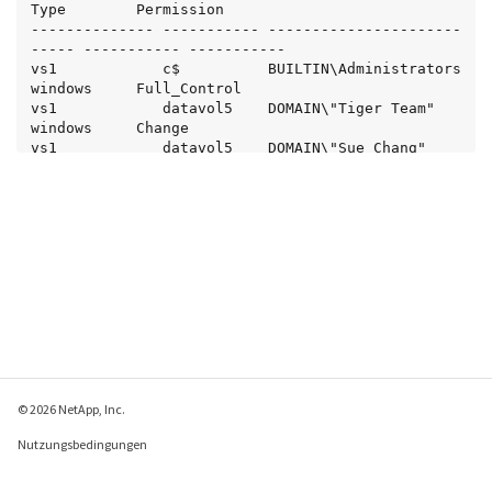
Type        Permission

-------------- ----------- ----------------------
----- ----------- -----------

vs1            c$          BUILTIN\Administrators      
windows     Full_Control

vs1            datavol5    DOMAIN\"Tiger Team"         
windows     Change

vs1            datavol5    DOMAIN\"Sue Chang"          
windows     Full_Control
© 2026 NetApp, Inc.
Nutzungsbedingungen
Datenschutzrichtlinie