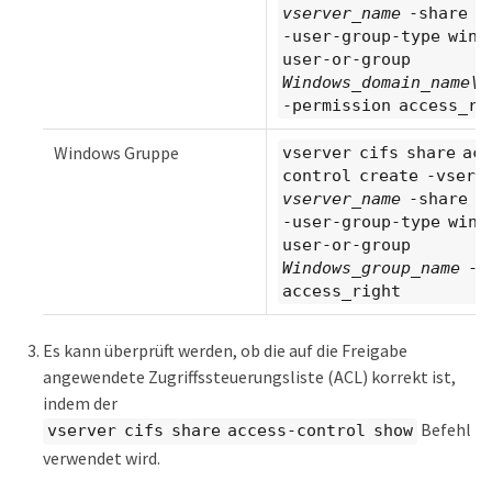
vserver_name
-share
s
-user-group-type wind
user-or-group
Windows_domain_name\\
-permission access_ri
Windows Gruppe
vserver cifs share ac
control create -vserv
vserver_name
-share
s
-user-group-type wind
user-or-group
Windows_group_name
-pe
access_right
Es kann überprüft werden, ob die auf die Freigabe
angewendete Zugriffssteuerungsliste (ACL) korrekt ist,
indem der
Befehl
vserver cifs share access-control show
verwendet wird.