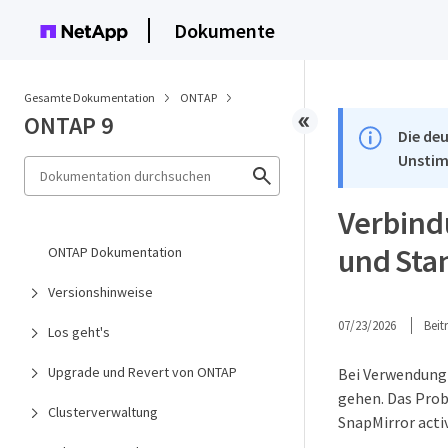
Dokumente
Gesamte Dokumentation
ONTAP
ONTAP 9
Die deu
Unstim
Verbind
und Sta
ONTAP Dokumentation
Versionshinweise
07/23/2026
Bei
Los geht's
Upgrade und Revert von ONTAP
Bei Verwendung 
gehen. Das Prob
Clusterverwaltung
SnapMirror acti