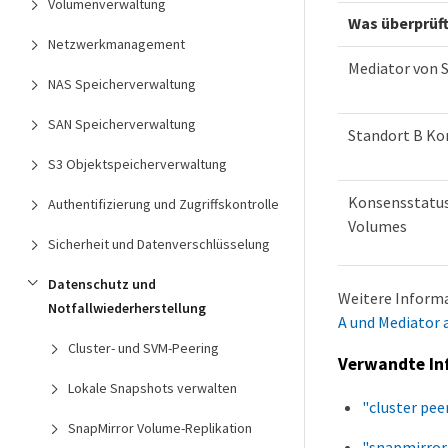
Volumenverwaltung
Was überprüft
Netzwerkmanagement
Mediator von 
NAS Speicherverwaltung
SAN Speicherverwaltung
Standort B Ko
S3 Objektspeicherverwaltung
Konsensstatus
Authentifizierung und Zugriffskontrolle
Volumes
Sicherheit und Datenverschlüsselung
Datenschutz und
Weitere Informa
Notfallwiederherstellung
A und Mediator 
Cluster- und SVM-Peering
Verwandte In
Lokale Snapshots verwalten
"cluster pee
SnapMirror Volume-Replikation
"snapmirror