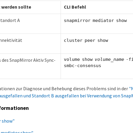
 werden sollte
CLI Befehl
Standort A
snapmirror mediator show
nnektivität
cluster peer show
volume show
volume_name
-fi
 des SnapMirror Aktiv Sync-
smbc-consensus
tionen zur Diagnose und Behebung dieses Problems sind in der
"
ausgefallen und Standort B ausgefallen bei Verwendung von SnapM
formationen
r show"
 mediator show"