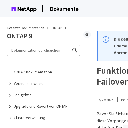
Dokumente
Gesamte Dokumentation
ONTAP
ONTAP 9
Die deu
Überse
Vorran
Funktio
ONTAP Dokumentation
Failove
Versionshinweise
Los geht's
07/23/2026
Bei
Upgrade und Revert von ONTAP
Bevor Sie Siche
Clusterverwaltung
diese Vorgänge 
ablaufen. Die
-