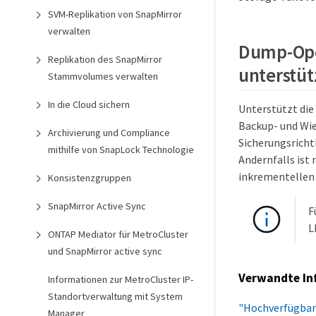
SVM-Replikation von SnapMirror
verwalten
Dump-Ope
Replikation des SnapMirror
unterstüt
Stammvolumes verwalten
In die Cloud sichern
Unterstützt di
Backup- und Wie
Archivierung und Compliance
Sicherungsrichtl
mithilfe von SnapLock Technologie
Andernfalls ist
inkrementellen 
Konsistenzgruppen
SnapMirror Active Sync
F
L
ONTAP Mediator für MetroCluster
und SnapMirror active sync
Verwandte In
Informationen zur MetroCluster IP-
Standortverwaltung mit System
"Hochverfügbar
Manager