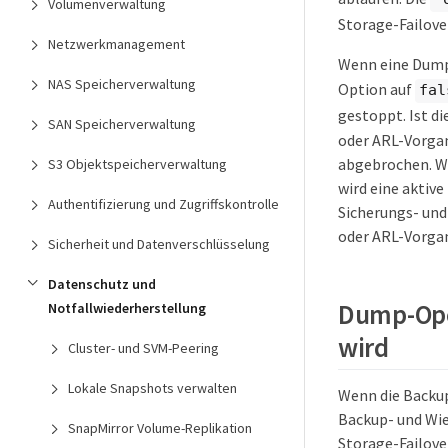
Volumenverwaltung
Storage-Failove
Netzwerkmanagement
Wenn eine Dump-
NAS Speicherverwaltung
Option auf
fal
gestoppt. Ist di
SAN Speicherverwaltung
oder ARL-Vorgan
abgebrochen. Wi
S3 Objektspeicherverwaltung
wird eine akti
Authentifizierung und Zugriffskontrolle
Sicherungs- und
oder ARL-Vorgan
Sicherheit und Datenverschlüsselung
Datenschutz und
Dump-Oper
Notfallwiederherstellung
wird
Cluster- und SVM-Peering
Lokale Snapshots verwalten
Wenn die Backu
Backup- und Wi
SnapMirror Volume-Replikation
Storage-Failove