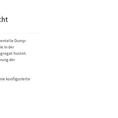
cht
mentelle Dump-
e in der
ggregat hostet.
rung der
nie konfigurierte