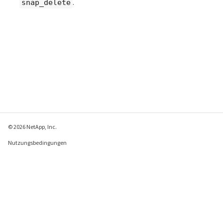
.
snap_delete
© 2026 NetApp, Inc.
Nutzungsbedingungen
Datenschutzrichtlinie
Richtlinie zu Cookies
Cookie-Einstellungen
Feedback zu dieser Seite senden