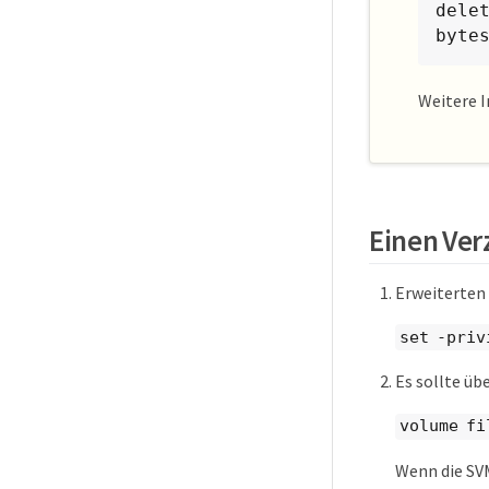
dele
byte
Weitere 
Einen Ver
Erweiterten
set -priv
Es sollte üb
volume fi
Wenn die SVM