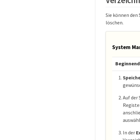
Verzeichn
Sie können den 
löschen.
System Ma
Beginnend 
Speiche
gewüns
Auf der 
Registe
anschli
auswähl
In der
E
Verzeic