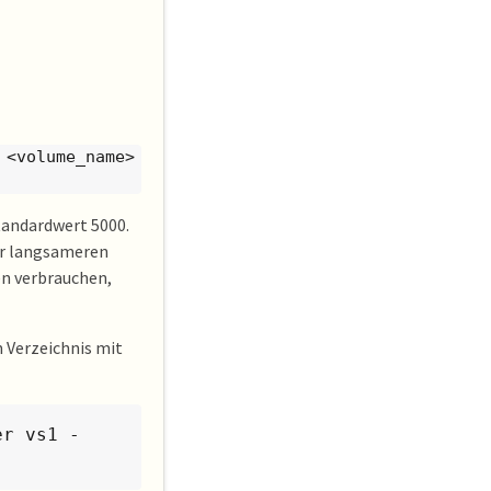
e <volume_name>
tandardwert 5000.
er langsameren
n verbrauchen,
m Verzeichnis mit
er vs1 -