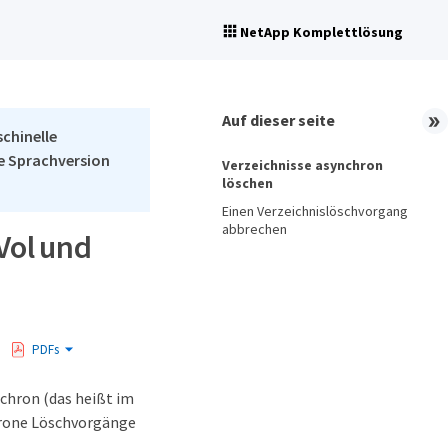
NetApp Komplettlösung
Auf dieser seite
schinelle
he Sprachversion
Verzeichnisse asynchron
löschen
Einen Verzeichnislöschvorgang
abbrechen
Vol und
PDFs
chron (das heißt im
hrone Löschvorgänge