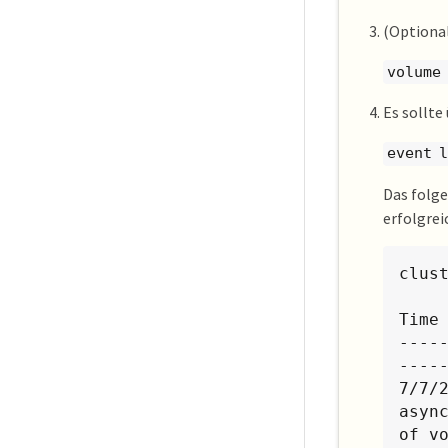
(Optiona
volume
Es sollte
event l
Das folge
erfolgrei
clust
Time
----
-----
7/7/2
asyn
of v