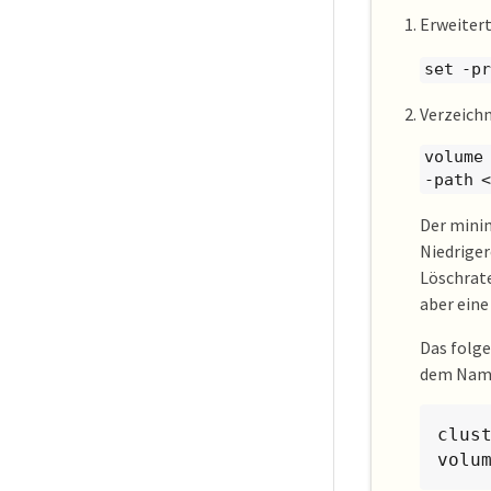
Erweiter
set -p
Verzeichn
volume
-path 
Der minim
Niedrige
Löschrat
aber eine
Das folge
dem Name
clus
volu