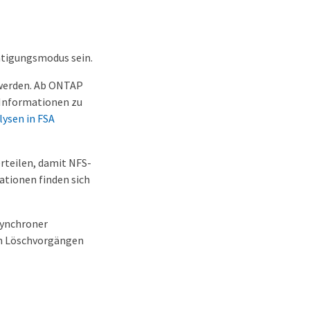
htigungsmodus sein.
 werden. Ab ONTAP
 Informationen zu
ysen in FSA
rteilen, damit NFS-
tionen finden sich
synchroner
en Löschvorgängen