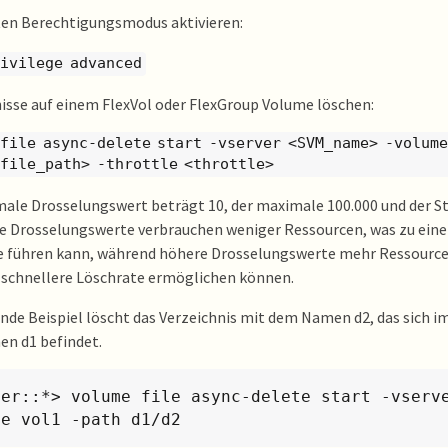
ten Berechtigungsmodus aktivieren:
rivilege advanced
isse auf einem FlexVol oder FlexGroup Volume löschen:
 file async-delete start -vserver <SVM_name> -volum
<file_path> -throttle <throttle>
ale Drosselungswert beträgt 10, der maximale 100.000 und der S
re Drosselungswerte verbrauchen weniger Ressourcen, was zu ein
e führen kann, während höhere Drosselungswerte mehr Ressource
 schnellere Löschrate ermöglichen können.
nde Beispiel löscht das Verzeichnis mit dem Namen d2, das sich i
n d1 befindet.
ter::*> volume file async-delete start -vserv
me vol1 -path d1/d2