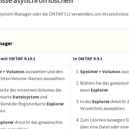
isse asynchron löschen
System Manager oder die ONTAP CLI verwenden, um Verzeichnisse
nager
mit ONTAP 9.10.1
In ONTAP 9.9.1
r > Volumes
auswählen und den
Speicher > Volumes
aus
chten Volume-Namen auswählen.
Wählen Sie das gewünsch
Seite des einzelnen Volumes die
dann
Explorer
.
rkarte
Dateisystem
und
In der
Explorer
-Ansicht 
eßend die Registerkarte
Explorer
Verzeichnis auswählen.
en.
Zum Löschen bewegen Si
xplorer
-Ansicht das gewünschte
über eine Datei oder eine
hnis auswählen.