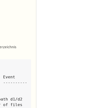
erzeichnis
 Event

- ----------
ath d1/d2 
 of files 