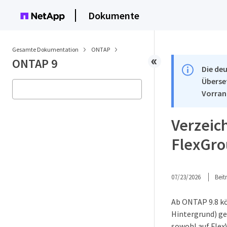
Dokumente
Gesamte Dokumentation
ONTAP
ONTAP 9
Die deu
Überse
Vorran
Verzeic
FlexGro
07/23/2026
Bei
Ab ONTAP 9.8 kö
Hintergrund) g
sowohl auf Flex