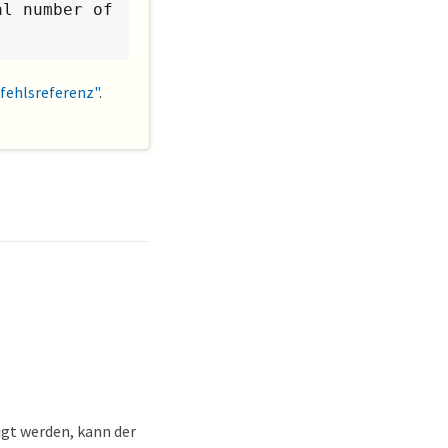
l number of 
ehlsreferenz"
.
igt werden, kann der