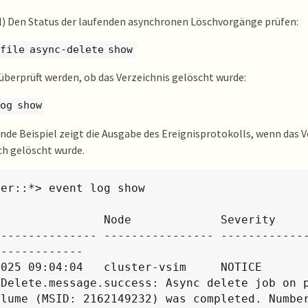
l) Den Status der laufenden asynchronen Löschvorgänge prüfen:
 file async-delete show
 überprüft werden, ob das Verzeichnis gelöscht wurde:
og show
nde Beispiel zeigt die Ausgabe des Ereignisprotokolls, wenn das V
ch gelöscht wurde.
er::*> event log show

                Node             Severity     
--------------- ---------------- ------------
------------

025 09:04:04   cluster-vsim     NOTICE        
cDelete.message.success: Async delete job on p
olume (MSID: 2162149232) was completed. Number