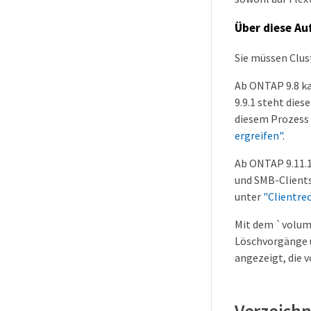
Über diese Au
Sie müssen Clus
Ab ONTAP 9.8 k
9.9.1 steht die
diesem Prozess 
ergreifen"
.
Ab ONTAP 9.11.1
und SMB-Clients
unter
"Clientre
Mit dem `volume
Löschvorgänge ü
angezeigt, die 