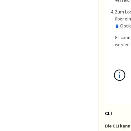
Zum Lös
über ein
Optio
Es kann
werden.
CLI
Die CLI kan