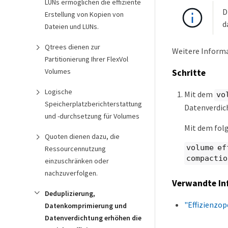
LUNs ermöglichen die effiziente
D
Erstellung von Kopien von
d
Dateien und LUNs.
Qtrees dienen zur
Weitere Inform
Partitionierung Ihrer FlexVol
Volumes
Schritte
Logische
Mit dem
vo
Speicherplatzberichterstattung
Datenverdic
und -durchsetzung für Volumes
Mit dem fol
Quoten dienen dazu, die
volume ef
Ressourcennutzung
compactio
einzuschränken oder
nachzuverfolgen.
Verwandte In
Deduplizierung,
"Effizienzo
Datenkomprimierung und
Datenverdichtung erhöhen die