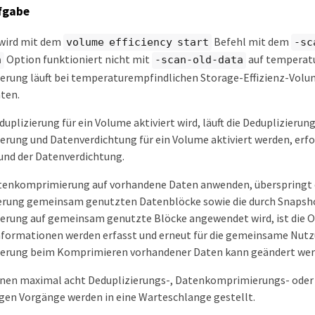
fgabe
 wird mit dem
Befehl mit dem
volume efficiency start
-sc
Option funktioniert nicht mit
auf temperatu
n
-scan-old-data
ung läuft bei temperaturempfindlichen Storage-Effizienz-Volum
ten.
uplizierung für ein Volume aktiviert wird, läuft die Deduplizieru
ung und Datenverdichtung für ein Volume aktiviert werden, erfo
und der Datenverdichtung.
atenkomprimierung auf vorhandene Daten anwenden, überspring
ierung gemeinsam genutzten Datenblöcke sowie die durch Snapsh
ung auf gemeinsam genutzte Blöcke angewendet wird, ist die Op
formationen werden erfasst und erneut für die gemeinsame Nutz
rung beim Komprimieren vorhandener Daten kann geändert wer
nen maximal acht Deduplizierungs-, Datenkomprimierungs- oder 
igen Vorgänge werden in eine Warteschlange gestellt.