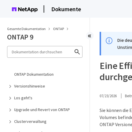
Dokumente
Gesamte Dokumentation
ONTAP
ONTAP 9
Die deu
Unstim
Eine Ef
durchge
ONTAP Dokumentation
Versionshinweise
07/23/2026
Bei
Los geht's
Upgrade und Revert von ONTAP
Sie können die 
Volumes befind
Clusterverwaltung
ONTAP Versione