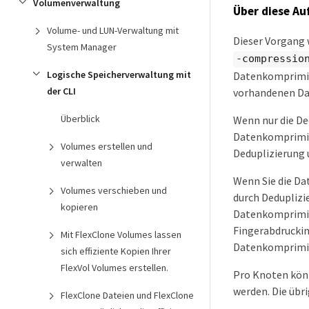
Volumenverwaltung
Über diese Au
Volume- und LUN-Verwaltung mit
Dieser Vorgang
System Manager
-compressio
Logische Speicherverwaltung mit
Datenkomprimier
der CLI
vorhandenen Da
Überblick
Wenn nur die Ded
Datenkomprimier
Volumes erstellen und
Deduplizierung 
verwalten
Wenn Sie die D
Volumes verschieben und
durch Dedupliz
kopieren
Datenkomprimier
Fingerabdruckin
Mit FlexClone Volumes lassen
Datenkomprimie
sich effiziente Kopien Ihrer
FlexVol Volumes erstellen.
Pro Knoten kön
werden. Die übr
FlexClone Dateien und FlexClone