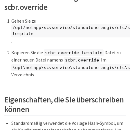
scbr.override
Gehen Sie zu
/opt/netapp/scvservice/standalone_aegis/etc/s
template
.
Kopieren Sie die
Datei zu
scbr.override-template
einer neuen Datei namens
Im
scbr.override
\opt\netapp\scvservice\standalone_aegis\etc\s
Verzeichnis.
Eigenschaften, die Sie überschreiben
können
Standardmäßig verwendet die Vorlage Hash-Symbol, um