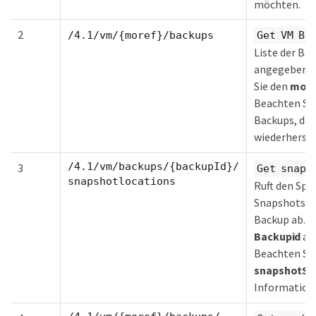
möchten.
2
/4.1/vm/{moref}/backups
Get VM Ba
Liste der Bac
angegebene 
Sie den
more
Beachten Sie
Backups, das
wiederherst
/4.1/vm/backups/{backupId}/
3
Get snaps
snapshotlocations
Ruft den Spe
Snapshots f
Backup ab. Ü
Backupid
aus
Beachten Sie
snapshotSt
Information