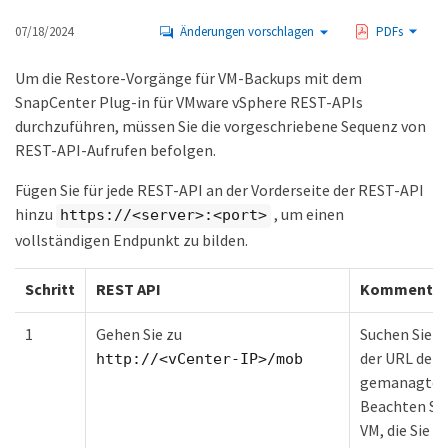
07/18/2024
Änderungen vorschlagen
PDFs
Um die Restore-Vorgänge für VM-Backups mit dem
SnapCenter Plug-in für VMware vSphere REST-APIs
durchzuführen, müssen Sie die vorgeschriebene Sequenz von
REST-API-Aufrufen befolgen.
Fügen Sie für jede REST-API an der Vorderseite der REST-API
hinzu
, um einen
https://<server>:<port>
vollständigen Endpunkt zu bilden.
Schritt
REST API
Kommentar
1
Gehen Sie zu
Suchen Sie d
der URL der
http://<vCenter-IP>/mob
gemanagten 
Beachten Si
VM, die Sie 