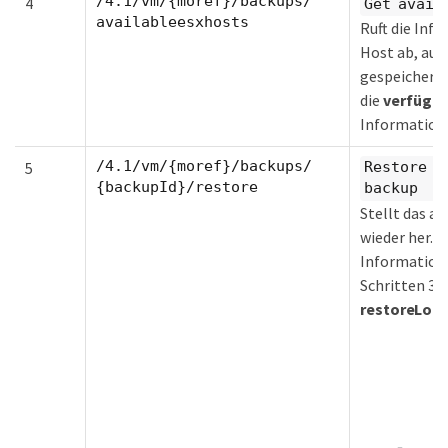
/4.1/vm/{moref}/backups/
4
Get avail
availableesxhosts
Ruft die Inf
Host ab, auf
gespeichert 
die
verfügba
Information
/4.1/vm/{moref}/backups/
5
Restore a
{backupId}/restore
backup
Stellt das 
wieder her. G
Information
Schritten 3 u
restoreLoca