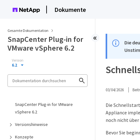
Dokumente
Gesamte Dokumentation
SnapCenter Plug-in for
Die deu
VMware vSphere 6.2
Unstim
Version
6.2
Schnell
03/04/2026
Bei
SnapCenter Plug-in for VMware
Die Schnellstar
vSphere 6.2
Appliance imple
noch nicht über
Versionshinweise
Bevor Sie beginn
Konzepte