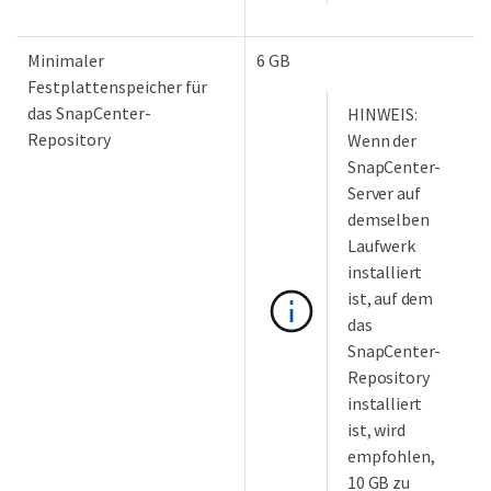
Minimaler
6 GB
Festplattenspeicher für
das SnapCenter-
HINWEIS:
Repository
Wenn der
SnapCenter-
Server auf
demselben
Laufwerk
installiert
ist, auf dem
das
SnapCenter-
Repository
installiert
ist, wird
empfohlen,
10 GB zu