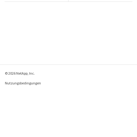
© 2026 NetApp, Inc.
Nutzungsbedingungen
Datenschutzrichtlinie
Richtlinie zu Cookies
Cookie-Einstellungen
Feedback zu dieser Seite senden