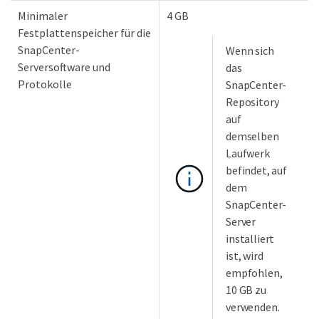
Minimaler
4 GB
Festplattenspeicher für die
SnapCenter-
Wenn sich
Serversoftware und
das
Protokolle
SnapCenter-
Repository
auf
demselben
Laufwerk
befindet, auf
dem
SnapCenter-
Server
installiert
ist, wird
empfohlen,
10 GB zu
verwenden.