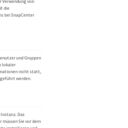
r Verwendung von
t die
ins bei SnapCenter
Benutzer und Gruppen
 lokaler
ationen nicht statt,
hgeführt werden.
-Instanz. Das
r müssen Sie vor dem
e installieren und