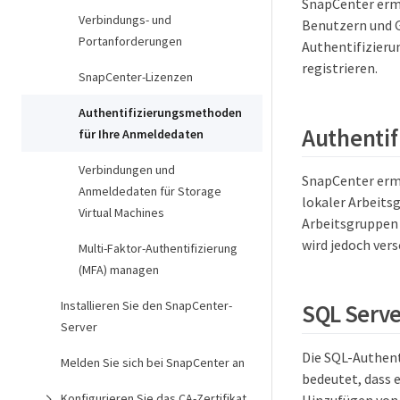
SnapCenter erm
Verbindungs- und
Benutzern und G
Portanforderungen
Authentifizieru
registrieren.
SnapCenter-Lizenzen
Authentifizierungsmethoden
Authentif
für Ihre Anmeldedaten
Verbindungen und
SnapCenter erm
Anmeldedaten für Storage
lokaler Arbeits
Virtual Machines
Arbeitsgruppen 
wird jedoch ver
Multi-Faktor-Authentifizierung
(MFA) managen
Installieren Sie den SnapCenter-
SQL Serve
Server
Die SQL-Authent
Melden Sie sich bei SnapCenter an
bedeutet, dass 
Konfigurieren Sie das CA-Zertifikat
Hinzufügen von 