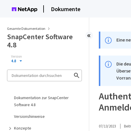
Dokumente
Gesamte Dokumentation
SnapCenter Software
Eine ne
4.8
Version
4.8
Die deu
Überse
Vorran
Authent
Dokumentation zur SnapCenter
Anmeld
Software 4.8
Versionshinweise
07/13/2023
Bei
Konzepte