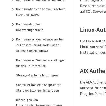
Ressourcen aktu
Konfiguration von Active Directory,
auf SQL Server 
LDAP und LDAPS
Konfiguration Der
Linux-Aut
Hochverfügbarkeit
Konfigurieren der rollenbasierten
Die Linux-Authe
Zugriffssteuerung (Role Based
Linux-Authentif
Access Control, RBAC)
Installation de
Konfigurieren Sie die Einstellungen
für das Prüfprotokoll
AIX Authe
Storage-Systeme hinzufügen
Die AIX-Authent
Controller-basierte SnapCenter
Authentifizieru
Standard-Lizenzen hinzufügen
Plug-ins Paket 
Hinzufügen von
kapazitätsbasierten SnapCenter