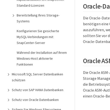
Oracle-Da
Standard-Lizenzen
Bereitstellung Ihres Storage-
Die Oracle-Date
Systems
benötigen eine
auszuführen, we
Konfigurieren Sie gesicherte
sollten Sie vor
MySQL-Verbindungen mit
Oracle-Datenba
SnapCenter-Server
Während der Installation auf Ihrem
Windows-Host aktivierte
Oracle AS
Funktionen
Die Oracle ASM-
Microsoft SQL Server Datenbanken
Storage Manage
schützen
die Betriebssys
Oracle ASM-Auth
Schutz von SAP HANA Datenbanken
einen Oracle-Be
Schutz von Oracle Datenbanken
Sichern Sie Windows Filesysteme