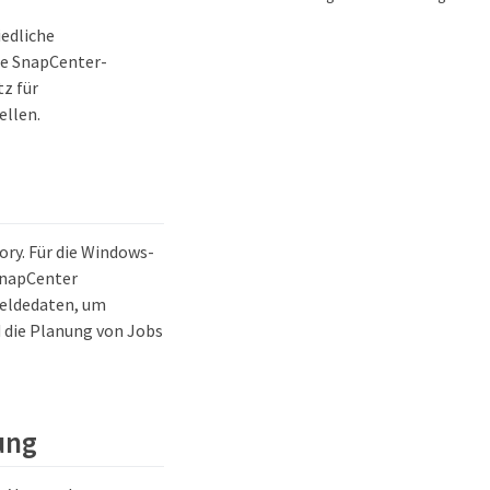
edliche
ie SnapCenter-
z für
ellen.
ry. Für die Windows-
 SnapCenter
meldedaten, um
d die Planung von Jobs
ung