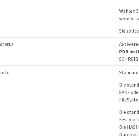
Wählen Si
werden so
Sie sollt
status
Aktiviere
PDB im 
SCHREIB-
iorte
Standardm
Die stan
SAN- ode
FileSys
Die stan
Festpla
Die HASH
Nummer (2