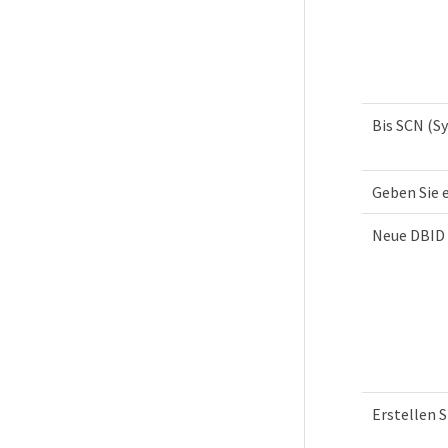
Bis SCN (
Geben Sie 
Neue DBID 
Erstellen 