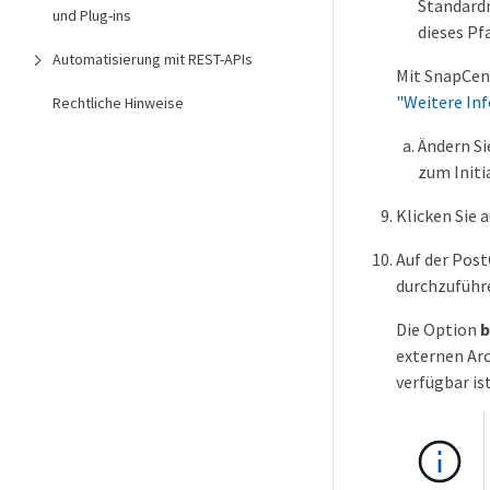
Standardm
und Plug-ins
dieses Pf
Automatisierung mit REST-APIs
Mit SnapCent
"Weitere Inf
Rechtliche Hinweise
Ändern Si
zum Initi
Klicken Sie 
Auf der Post
durchzuführ
Die Option
b
externen Ar
verfügbar is