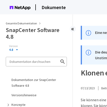
Dokumente
Gesamte Dokumentation
SnapCenter Software
Eine ne
4.8
Version
4.8
Die deu
Unstim
Klonen 
Dokumentation zur SnapCenter
Software 4.8
07/13/2023
Bei
Versionshinweise
Sie können ein
Konzepte
klonen. Sie kön