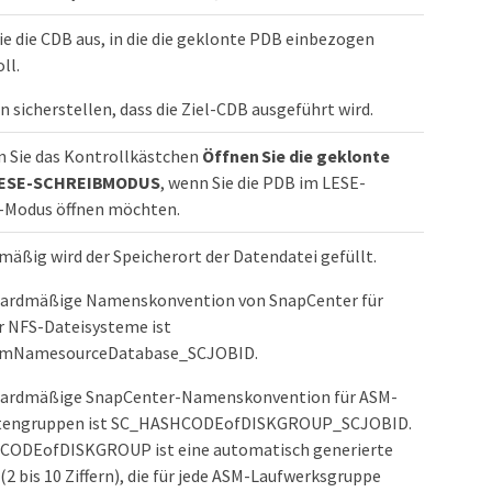
e die CDB aus, in die die geklonte PDB einbezogen
ll.
en sicherstellen, dass die Ziel-CDB ausgeführt wird.
n Sie das Kontrollkästchen
Öffnen Sie die geklonte
LESE-SCHREIBMODUS
, wenn Sie die PDB im LESE-
Modus öffnen möchten.
äßig wird der Speicherort der Datendatei gefüllt.
dardmäßige Namenskonvention von SnapCenter für
r NFS-Dateisysteme ist
temNamesourceDatabase_SCJOBID.
dardmäßige SnapCenter-Namenskonvention für ASM-
ttengruppen ist SC_HASHCODEofDISKGROUP_SCJOBID.
CODEofDISKGROUP ist eine automatisch generierte
 bis 10 Ziffern), die für jede ASM-Laufwerksgruppe