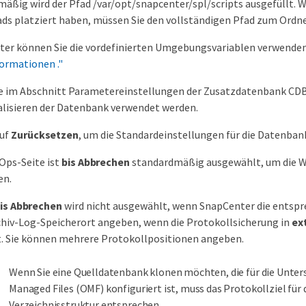
äßig wird der Pfad /var/opt/snapcenter/spl/scripts ausgefüllt. W
ads platziert haben, müssen Sie den vollständigen Pfad zum Ordne
er können Sie die vordefinierten Umgebungsvariablen verwenden, 
ormationen ."
e im Abschnitt Parametereinstellungen der Zusatzdatenbank CDB
alisieren der Datenbank verwendet werden.
auf
Zurücksetzen
, um die Standardeinstellungen für die Datenba
Ops-Seite ist
bis Abbrechen
standardmäßig ausgewählt, um die W
en.
is Abbrechen
wird nicht ausgewählt, wenn SnapCenter die entspr
chiv-Log-Speicherort angeben, wenn die Protokollsicherung in
ex
t. Sie können mehrere Protokollpositionen angeben.
Wenn Sie eine Quelldatenbank klonen möchten, die für die Unter
Managed Files (OMF) konfiguriert ist, muss das Protokollziel für
Verzeichnisstruktur entsprechen.