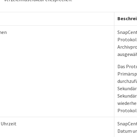
Beschre
hen
SnapCent
Protokol
Archivpr
ausgewäh
Das Prot
Primärsp
durchzuf
Sekundärs
Sekundär
wiederher
Protokoll
 Uhrzeit
SnapCent
Datum un