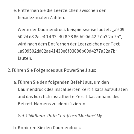
Entfernen Sie die Leerzeichen zwischen den
hexadezimalen Zahlen.
Wenn der Daumendruck beispielsweise lautet: „a9 09
50 2d d8 2a e4 14 33 e6 f8 38 86 b0 0d 42 77 a3 2a 7b“,
wird nach dem Entfernen der Leerzeichen der Text
„a909502dd82ae41433e6f83886b00d4277a32a7b“
lauten.
Führen Sie Folgendes aus PowerShell aus:
Führen Sie den folgenden Befehl aus, um den
Daumendruck des installierten Zertifikats aufzulisten
und das kürzlich installierte Zertifikat anhand des
Betreff-Namens zu identifizieren.
Get-ChildItem -Path Cert:\LocalMachine\My
Kopieren Sie den Daumendruck.