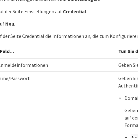
auf der Seite Einstellungen auf
Credential
.
Auf
Neu
.
f der Seite Credential die Informationen an, die zum Konfigurier
 Feld…​
Tun Sie 
Anmeldeinformationen
Geben Si
ame/Passwort
Geben Si
Authenti
Domai
Geben
auf de
Format
Ne