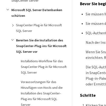
SnapCenter Server
Bevor Sie beg
Microsoft SQL Server Datenbanken
Sie müssen W
schützen
Sie müssen 
SnapCenter Plug-in für Microsoft
SQL Server
SQL-Authent
Bereiten Sie die Installation des
Nach der Ins
SnapCenter-Plug-ins für Microsoft
Wenn Sie Sna
SQL Server vor
einrichten. 
Installations-Workflow für das
Die SQL-Auth
SnapCenter Plug-in für Microsoft
in SnapCent
SQL Server
Plug-in-Pake
Voraussetzungen für das
oder Ermitt
Hinzufügen von Hosts und die
Installation des SnapCenter-
Schritte
Plug-ins für Microsoft SQL
Server
Klicken Sie 