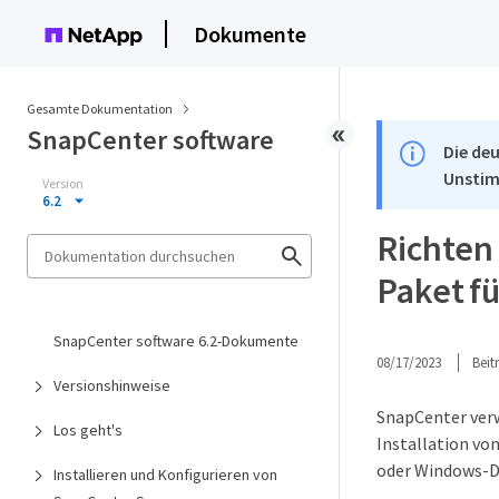
Dokumente
Gesamte Dokumentation
SnapCenter software
Die deu
Unstim
Version
6.2
Richten
Paket f
SnapCenter software 6.2-Dokumente
08/17/2023
Bei
Versionshinweise
SnapCenter verw
Los geht's
Installation vo
oder Windows-D
Installieren und Konfigurieren von