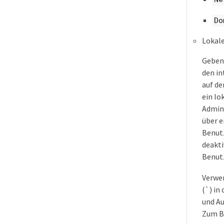
Do
Lokale
Geben 
den in
auf de
ein lo
Admin
über e
Benut
deakti
Benut
Verwen
(`) in
und Au
Zum Be