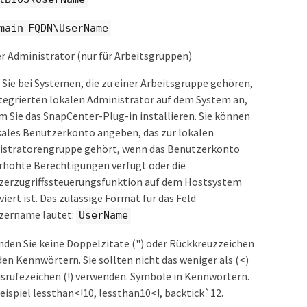
main FQDN\UserName
r Administrator (nur für Arbeitsgruppen)
Sie bei Systemen, die zu einer Arbeitsgruppe gehören,
tegrierten lokalen Administrator auf dem System an,
m Sie das SnapCenter-Plug-in installieren. Sie können
kales Benutzerkonto angeben, das zur lokalen
istratorengruppe gehört, wenn das Benutzerkonto
rhöhte Berechtigungen verfügt oder die
zerzugriffssteuerungsfunktion auf dem Hostsystem
viert ist. Das zulässige Format für das Feld
zername lautet:
UserName
den Sie keine Doppelzitate (") oder Rückkreuzzeichen
 den Kennwörtern. Sie sollten nicht das weniger als (<)
srufezeichen (!) verwenden. Symbole in Kennwörtern.
ispiel lessthan<!10, lessthan10<!, backtick`12.