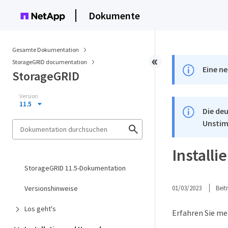
Dokumente
Gesamte Dokumentation
StorageGRID documentation
Eine ne
StorageGRID
Version
11.5
Die deu
Unstim
Installi
StorageGRID 11.5-Dokumentation
Versionshinweise
01/03/2023
Bei
Los geht's
Erfahren Sie me