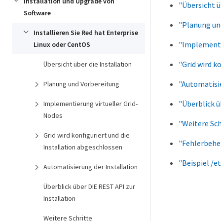
Installation und Upgrade von
"Übersicht ü
Software
"Planung un
Installieren Sie Red hat Enterprise
"Implementi
Linux oder CentOS
"Grid wird k
Übersicht über die Installation
"Automatisie
Planung und Vorbereitung
"Überblick ü
Implementierung virtueller Grid-
Nodes
"Weitere Sch
Grid wird konfiguriert und die
"Fehlerbehe
Installation abgeschlossen
"Beispiel /e
Automatisierung der Installation
Überblick über DIE REST API zur
Installation
Weitere Schritte