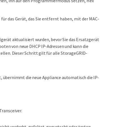
fnen, ihn auf den Programmiermodus setzen, Hex
für das Gerät, das Sie entfernt haben, mit der MAC-
algerät aktualisiert wurden, bevor Sie das Ersatzgerät
Booten von neue DHCP IP-Adressen und kann die
len. Dieser Schritt gilt für alle StorageGRID-
t, übernimmt die neue Appliance automatisch die IP-
Transceiver.
icht verdreht, gefaltet, gequetscht oder treten.