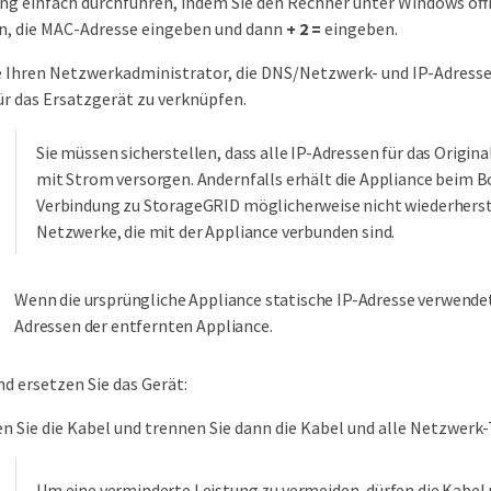
g einfach durchführen, indem Sie den Rechner unter Windows öf
n, die MAC-Adresse eingeben und dann
+ 2 =
eingeben.
e Ihren Netzwerkadministrator, die DNS/Netzwerk- und IP-Adresse 
ür das Ersatzgerät zu verknüpfen.
Sie müssen sicherstellen, dass alle IP-Adressen für das Origin
mit Strom versorgen. Andernfalls erhält die Appliance beim 
Verbindung zu StorageGRID möglicherweise nicht wiederherstel
Netzwerke, die mit der Appliance verbunden sind.
Wenn die ursprüngliche Appliance statische IP-Adresse verwende
Adressen der entfernten Appliance.
d ersetzen Sie das Gerät:
en Sie die Kabel und trennen Sie dann die Kabel und alle Netzwerk-
Um eine verminderte Leistung zu vermeiden, dürfen die Kabel n