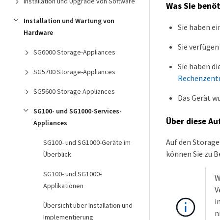
Installation und Upgrade von Software
Was Sie benö
Installation und Wartung von
Sie haben ei
Hardware
Sie verfügen
SG6000 Storage-Appliances
Sie haben di
SG5700 Storage-Appliances
Rechenzent
SG5600 Storage Appliances
Das Gerät w
SG100- und SG1000-Services-
Über diese Au
Appliances
Auf den Storage
SG100- und SG1000-Geräte im
können Sie zu B
Überblick
SG100- und SG1000-
W
Applikationen
V
i
Übersicht über Installation und
n
Implementierung