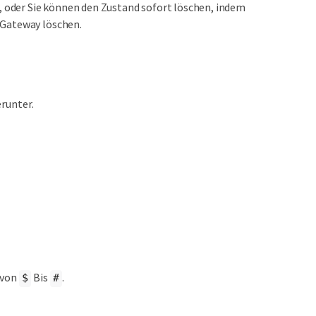
), oder Sie können den Zustand sofort löschen, indem
 Gateway löschen.
runter.
 von
Bis
.
$
#