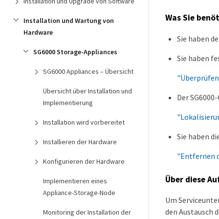
Installation und Upgrade von Software
Was Sie benö
Installation und Wartung von
Hardware
Sie haben de
SG6000 Storage-Appliances
Sie haben fe
SG6000 Appliances – Übersicht
"Überprüfen
Übersicht über Installation und
Der SG6000-C
Implementierung
"Lokalisier
Installation wird vorbereitet
Sie haben di
Installieren der Hardware
"Entfernen 
Konfigurieren der Hardware
Über diese Au
Implementieren eines
Appliance-Storage-Node
Um Serviceunter
den Austausch d
Monitoring der Installation der