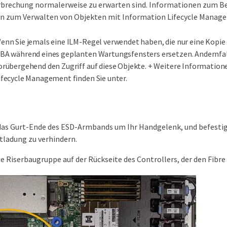
rbrechung normalerweise zu erwarten sind. Informationen zum B
n zum Verwalten von Objekten mit Information Lifecycle Manag
enn Sie jemals eine ILM-Regel verwendet haben, die nur eine Kopie 
BA während eines geplanten Wartungsfensters ersetzen. Andernfall
orübergehend den Zugriff auf diese Objekte. + Weitere Informatio
ifecycle Management finden Sie unter.
das Gurt-Ende des ESD-Armbands um Ihr Handgelenk, und befestige
tladung zu verhindern.
ie Riserbaugruppe auf der Rückseite des Controllers, der den Fibr