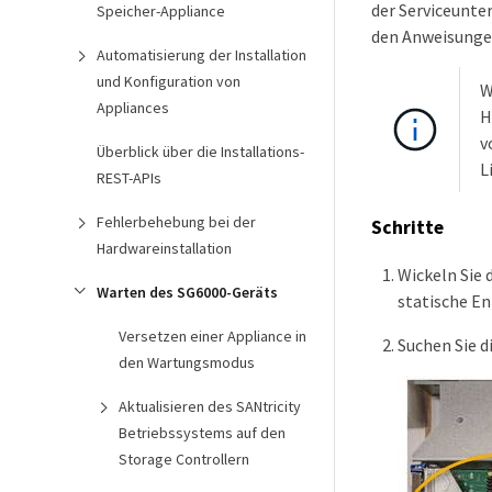
der Serviceunte
Speicher-Appliance
den Anweisunge
Automatisierung der Installation
und Konfiguration von
W
Appliances
H
v
Überblick über die Installations-
L
REST-APIs
Fehlerbehebung bei der
Schritte
Hardwareinstallation
Wickeln Sie 
Warten des SG6000-Geräts
statische En
Versetzen einer Appliance in
Suchen Sie d
den Wartungsmodus
Aktualisieren des SANtricity
Betriebssystems auf den
Storage Controllern