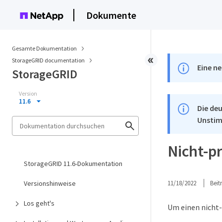
Dokumente
Gesamte Dokumentation
StorageGRID documentation
Eine ne
StorageGRID
Version
11.6
Die deu
Unstim
Nicht-p
StorageGRID 11.6-Dokumentation
Versionshinweise
11/18/2022
Bei
Los geht's
Um einen nicht-