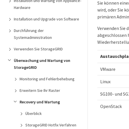
Installation und Wartung von Appliance-
Sie können eine
Hardware
wird, oder Sie 
primären Admin-
Installation und Upgrade von Software
Verwenden Sie d
Durchführung der
abgeschlossen h
Systemadministration
Wiederherstellu
Verwenden Sie StorageGRID
Austauschpla
Überwachung und Wartung von
StorageGRID
VMware
Monitoring und Fehlerbehebung
Linux
Erweitern Sie Ihr Raster
SG100- und SG
Recovery und Wartung
OpenStack
Überblick
StorageGRID Hotfix Verfahren