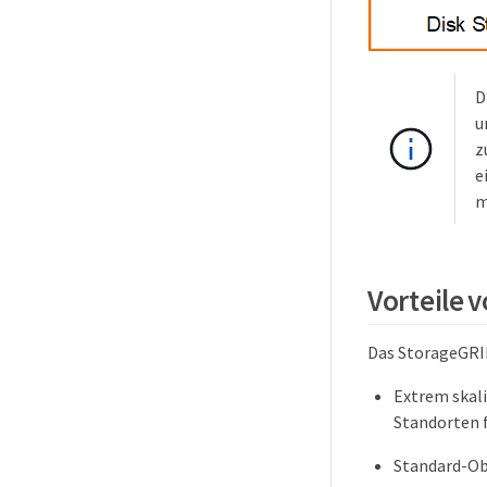
D
u
z
e
m
Vorteile 
Das StorageGRID
Extrem skali
Standorten f
Standard-Ob