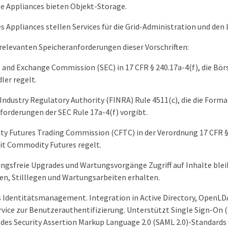
e Appliances bieten Objekt-Storage.
es Appliances stellen Services für die Grid-Administration und den 
 relevanten Speicheranforderungen dieser Vorschriften:
s and Exchange Commission (SEC) in 17 CFR § 240.17a-4(f), die Bö
ler regelt.
 Industry Regulatory Authority (FINRA) Rule 4511(c), die die Forma
orderungen der SEC Rule 17a-4(f) vorgibt.
 Futures Trading Commission (CFTC) in der Verordnung 17 CFR § 1
it Commodity Futures regelt.
ngsfreie Upgrades und Wartungsvorgänge Zugriff auf Inhalte ble
n, Stilllegen und Wartungsarbeiten erhalten.
 Identitätsmanagement. Integration in Active Directory, OpenLD
rvice zur Benutzerauthentifizierung. Unterstützt Single Sign-On 
des Security Assertion Markup Language 2.0 (SAML 2.0)-Standard