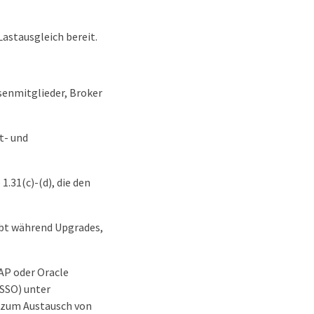
Lastausgleich bereit.
rsenmitglieder, Broker
t- und
.31(c)-(d), die den
ibt während Upgrades,
AP oder Oracle
(SSO) unter
s zum Austausch von