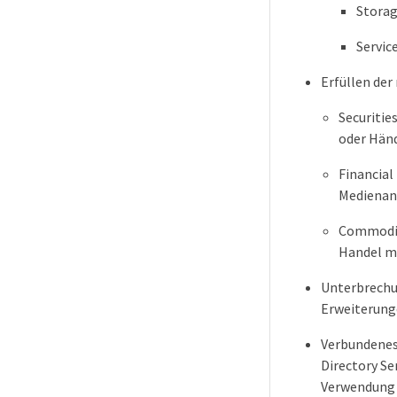
Storag
Servic
Erfüllen der
Securitie
oder Händ
Financial
Medienanf
Commodity
Handel m
Unterbrechu
Erweiterunge
Verbundenes
Directory Se
Verwendung 