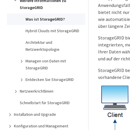
Weitere Informationen zu
Anwendungsfälle
StorageGRID
bietet nicht nu
wie automatisie
Was ist StorageGRID?
über längere Ze
Hybrid Clouds mit StorageGRID
StorageGRID bie
Architektur und
integrierten, m
Netzwerktopologie
Ihrer Daten wäh
und auf der rich
Managen von Daten mit
StorageGRID
StorageGRID bes
vorhandene Clie
Entdecken Sie StorageGRID
Netzwerkrichtlinien
Schnellstart für StorageGRID
Installation und Upgrade
Konfiguration und Management