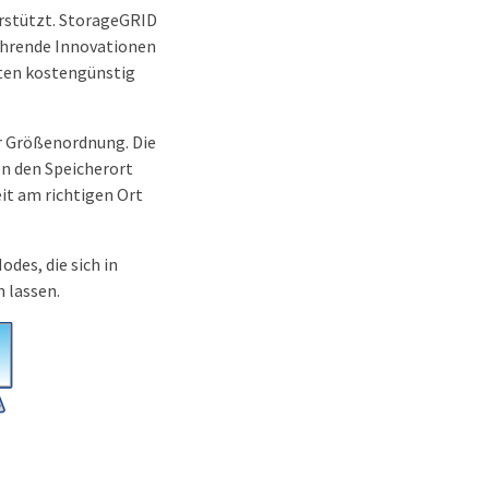
rstützt. StorageGRID
ührende Innovationen
aten kostengünstig
er Größenordnung. Die
n den Speicherort
it am richtigen Ort
des, die sich in
 lassen.