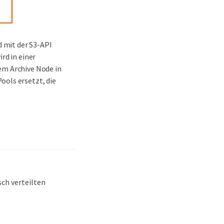
d mit der S3-API
rd in einer
em Archive Node in
ools ersetzt, die
ch verteilten