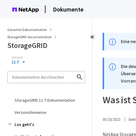
Dokumente
Gesamte Dokumentation
StorageGRID documentation
Eine ne
StorageGRID
Version
11.7
Die deu
Überse
Vorran
Was ist
StorageGRID 11.7-Dokumentation
Versionshinweise
05/18/2023
Bei
Los geht's
NetApp StorageG