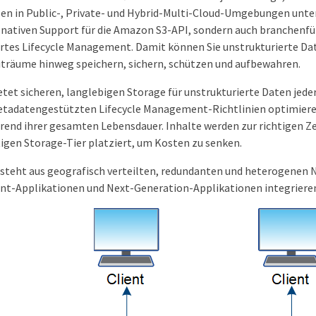
n in Public-, Private- und Hybrid-Multi-Cloud-Umgebungen unte
r nativen Support für die Amazon S3-API, sondern auch branchenf
rtes Lifecycle Management. Damit können Sie unstrukturierte D
iträume hinweg speichern, sichern, schützen und aufbewahren.
tet sicheren, langlebigen Storage für unstrukturierte Daten jed
etadatengestützten Lifecycle Management-Richtlinien optimiere
rend ihrer gesamten Lebensdauer. Inhalte werden zur richtigen Ze
tigen Storage-Tier platziert, um Kosten zu senken.
teht aus geografisch verteilten, redundanten und heterogenen No
nt-Applikationen und Next-Generation-Applikationen integrieren