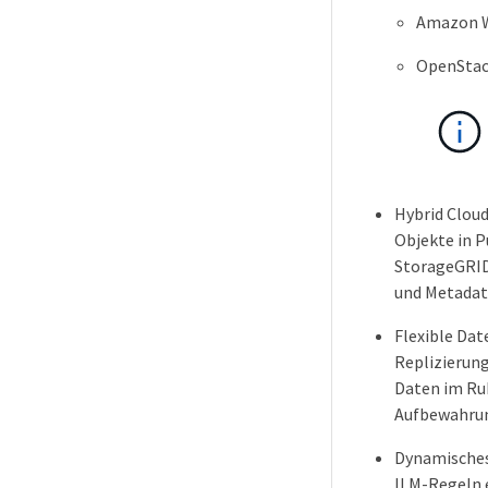
Amazon We
OpenStac
Hybrid Cloud
Objekte in P
StorageGRID
und Metadate
Flexible Dat
Replizierung
Daten im Ruh
Aufbewahru
Dynamisches
ILM-Regeln 