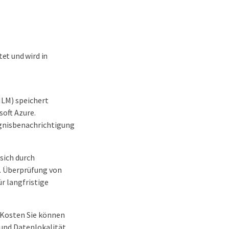
et und wird in
ILM) speichert
soft Azure.
gnisbenachrichtigung
sich durch
n. Überprüfung von
r langfristige
Kosten Sie können
und Datenlokalität,