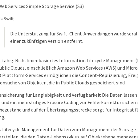
b Services Simple Storage Service (S3)
k Swift
Die Unterstützung für Swift-Client-Anwendungen wurde veralt
einer zukünftigen Version entfernt.
-fähig: Richtlinienbasiertes Information Lifecycle Management (
ublic Clouds, einschließlich Amazon Web Services (AWS) und Micro
 Plattform-Services ermöglichen die Content-Replizierung, Erei
nsuche von Objekten, die in Public Clouds gespeichert sind.
ensicherung für Langlebigkeit und Verfügbarkeit Die Daten lassen 
 und ein mehrstufiges Erasure Coding zur Fehlerkorrektur sicher
ezustand und auf der Übertragungsstrecke sorgt für Integrität fü
ng.
 Lifecycle Management für Daten zum Management der Storage-
erstellen, die den Daten-Lebenszyklus auf Objektebene managen 