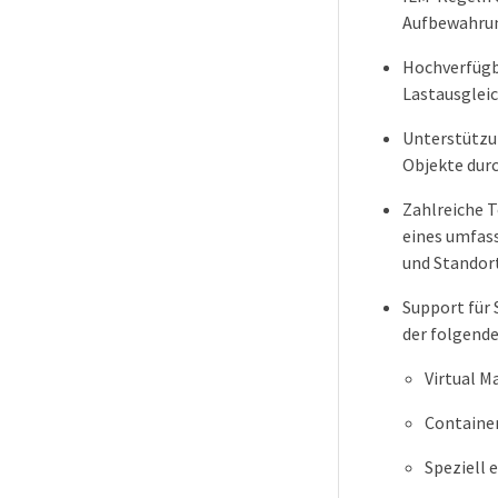
Aufbewahrun
Hochverfügb
Lastausglei
Unterstützu
Objekte durc
Zahlreiche T
eines umfass
und Standor
Support für
der folgend
Virtual M
Container
Speziell 