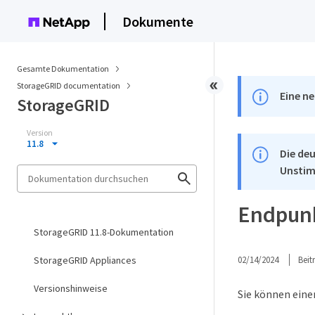
Dokumente
Gesamte Dokumentation
StorageGRID documentation
Eine ne
StorageGRID
Version
11.8
Die deu
Unstim
Endpunk
StorageGRID 11.8-Dokumentation
StorageGRID Appliances
02/14/2024
Bei
Versionshinweise
Sie können ein