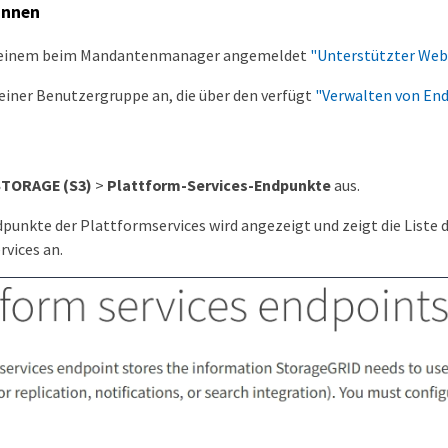
innen
t einem beim Mandantenmanager angemeldet
"Unterstützter Web
einer Benutzergruppe an, die über den verfügt
"Verwalten von En
STORAGE (S3)
>
Plattform-Services-Endpunkte
aus.
dpunkte der Plattformservices wird angezeigt und zeigt die Liste 
vices an.