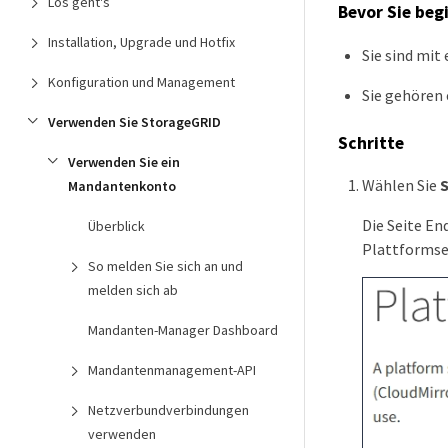
Los geht's
Bevor Sie beg
Installation, Upgrade und Hotfix
Sie sind mi
Konfiguration und Management
Sie gehören 
Verwenden Sie StorageGRID
Schritte
Verwenden Sie ein
Wählen Sie
Mandantenkonto
Die Seite En
Überblick
Plattformser
So melden Sie sich an und
melden sich ab
Mandanten-Manager Dashboard
Mandantenmanagement-API
Netzverbundverbindungen
verwenden