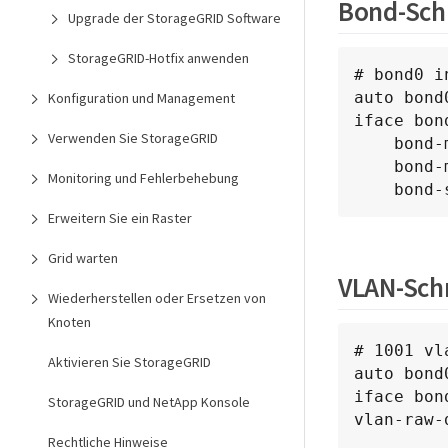
Bond-Schn
Upgrade der StorageGRID Software
StorageGRID-Hotfix anwenden
# bond0 i
auto bond0
Konfiguration und Management
iface bon
Verwenden Sie StorageGRID
    bond-mode 4

    bond-miimon 100

Monitoring und Fehlerbehebung
    b
Erweitern Sie ein Raster
Grid warten
VLAN-Schn
Wiederherstellen oder Ersetzen von
Knoten
# 1001 vla
Aktivieren Sie StorageGRID
auto bond0
iface bon
StorageGRID und NetApp Konsole
vlan-raw-
Rechtliche Hinweise