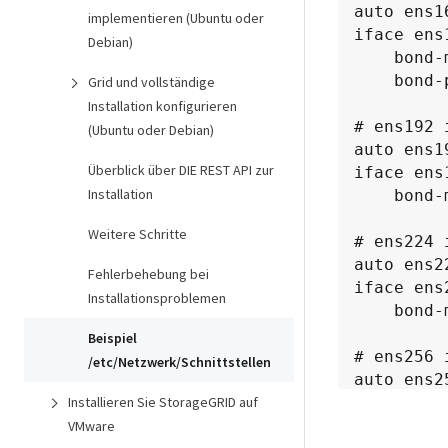
auto ens16
implementieren (Ubuntu oder
iface ens
Debian)
    bond-master bond0

    bond-primary en160

Grid und vollständige
Installation konfigurieren
# ens192 
(Ubuntu oder Debian)
auto ens19
Überblick über DIE REST API zur
iface ens
Installation
    bond-master bond0

Weitere Schritte
# ens224 
auto ens22
Fehlerbehebung bei
iface ens
Installationsproblemen
    bond-master bond0

Beispiel
# ens256 
/etc/Netzwerk/Schnittstellen
auto ens25
Installieren Sie StorageGRID auf
iface ens
    bo
VMware