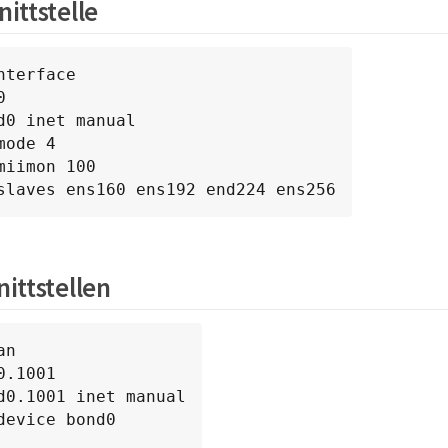
ittstelle
nterface



d0 inet manual

ond-slaves ens160 ens192 end224 ens256
ittstellen
n

.1001

d0.1001 inet manual

device bond0
