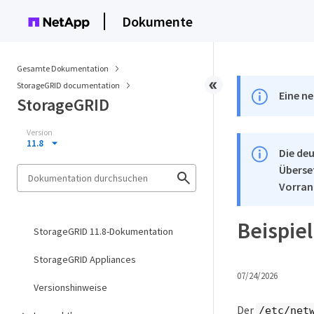
Dokumente
Gesamte Dokumentation
StorageGRID documentation
Eine ne
StorageGRID
Version
11.8
Die deu
Überse
Vorran
Beispie
StorageGRID 11.8-Dokumentation
StorageGRID Appliances
07/24/2026
Versionshinweise
Der
/etc/net