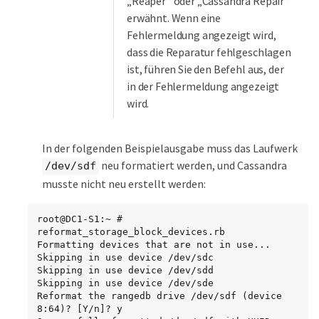
„Reaper“ oder „Cassandra Repair“
erwähnt. Wenn eine
Fehlermeldung angezeigt wird,
dass die Reparatur fehlgeschlagen
ist, führen Sie den Befehl aus, der
in der Fehlermeldung angezeigt
wird.
In der folgenden Beispielausgabe muss das Laufwerk
neu formatiert werden, und Cassandra
/dev/sdf
musste nicht neu erstellt werden:
root@DC1-S1:~ # 
reformat_storage_block_devices.rb

Formatting devices that are not in use...

Skipping in use device /dev/sdc

Skipping in use device /dev/sdd

Skipping in use device /dev/sde

Reformat the rangedb drive /dev/sdf (device 
8:64)? [Y/n]? y
