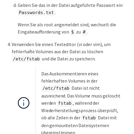
Geben Sie das in der Datei aufgeführte Passwort ein
.
Passwords.txt
Wenn Sie als root angemeldet sind, wechselt die
Eingabeaufforderung von
zu
.
$
#
Verwenden Sie einen Texteditor (vi oder vim), um
fehlerhafte Volumes aus der Datei zu löschen
und die Datei zu speichern.
/etc/fstab
Das Auskommentieren eines
fehlerhaften Volumes in der
Datei ist nicht
/etc/fstab
ausreichend. Das Volume muss gelöscht
werden
, während der
fstab
Wiederherstellungsprozess überprüft,
ob alle Zeilen in der
Datei mit
fstab
den gemounteten Dateisystemen
übereinstimmen.