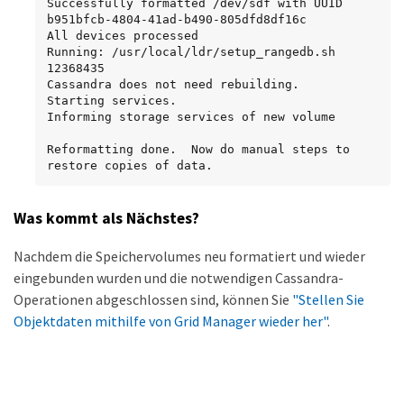
Successfully formatted /dev/sdf with UUID 
b951bfcb-4804-41ad-b490-805dfd8df16c

All devices processed

Running: /usr/local/ldr/setup_rangedb.sh 
12368435

Cassandra does not need rebuilding.

Starting services.

Informing storage services of new volume

Reformatting done.  Now do manual steps to

restore copies of data.
Was kommt als Nächstes?
Nachdem die Speichervolumes neu formatiert und wieder
eingebunden wurden und die notwendigen Cassandra-
Operationen abgeschlossen sind, können Sie
"Stellen Sie
Objektdaten mithilfe von Grid Manager wieder her"
.