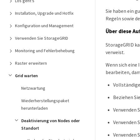
Los geht's
Sie haben ein g
Installation, Upgrade und Hotfix
Regeln sowie der
Konfiguration und Management
Über diese Au
Verwenden Sie StorageGRID
StorageGRID kan
Monitoring und Fehlerbehebung
verweist.
Raster erweitern
Wenn sich eine 
bearbeiten, dam
Grid warten
Vollständige
Netzwartung
Beziehen Sie 
Wiederherstellungspaket
herunterladen
Verwenden Si
Deaktivierung von Nodes oder
Verwenden Si
Standort
Verwenden Si