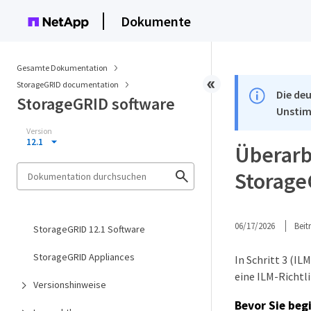
Dokumente
Gesamte Dokumentation
StorageGRID documentation
Die deu
StorageGRID software
Unstim
Version
12.1
Überarbe
Storag
06/17/2026
Bei
StorageGRID 12.1 Software
StorageGRID Appliances
In Schritt 3 (I
eine ILM-Richtli
Versionshinweise
Bevor Sie beg