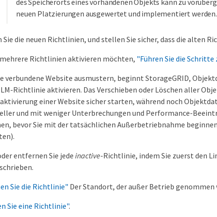
des Speicherorts eines vorhandenen Objekts kann zu vorübe
neuen Platzierungen ausgewertet und implementiert werden.
 Sie die neuen Richtlinien, und stellen Sie sicher, dass die alten Ric
mehrere Richtlinien aktivieren möchten,
"Führen Sie die Schritte
ne verbundene Website ausmustern, beginnt StorageGRID, Objektd
 ILM-Richtlinie aktivieren. Das Verschieben oder Löschen aller 
aktivierung einer Website sicher starten, während noch Objektda
neller und mit weniger Unterbrechungen und Performance-Beein
en, bevor Sie mit der tatsächlichen Außerbetriebnahme beginne
ten).
der entfernen Sie jede
inactive
-Richtlinie, indem Sie zuerst den Li
schrieben.
en Sie die Richtlinie"
Der Standort, der außer Betrieb genommen we
n Sie eine Richtlinie"
.