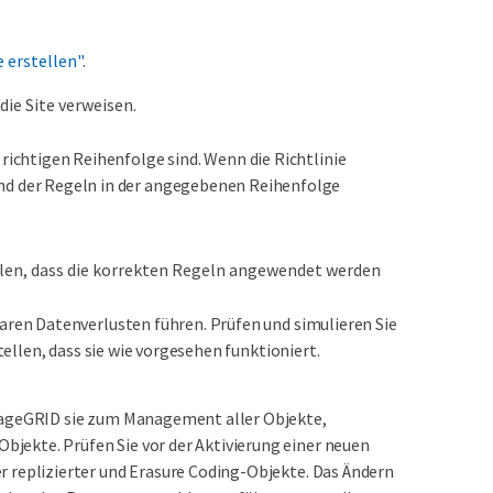
 erstellen"
.
die Site verweisen.
 richtigen Reihenfolge sind. Wenn die Richtlinie
and der Regeln in der angegebenen Reihenfolge
llen, dass die korrekten Regeln angewendet werden
baren Datenverlusten führen. Prüfen und simulieren Sie
stellen, dass sie wie vorgesehen funktioniert.
orageGRID sie zum Management aller Objekte,
jekte. Prüfen Sie vor der Aktivierung einer neuen
r replizierter und Erasure Coding-Objekte. Das Ändern