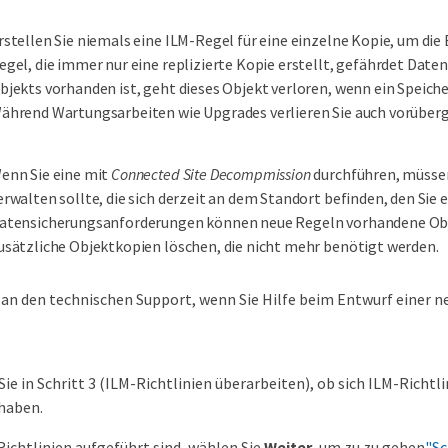
rstellen Sie niemals eine ILM-Regel für eine einzelne Kopie, um di
egel, die immer nur eine replizierte Kopie erstellt, gefährdet Date
bjekts vorhanden ist, geht dieses Objekt verloren, wenn ein Speiche
ährend Wartungsarbeiten wie Upgrades verlieren Sie auch vorüberge
enn Sie eine mit
Connected Site Decompmission
durchführen, müssen
erwalten sollte, die sich derzeit an dem Standort befinden, den Sie
atensicherungsanforderungen können neue Regeln vorhandene Obje
usätzliche Objektkopien löschen, die nicht mehr benötigt werden.
 an den technischen Support, wenn Sie Hilfe beim Entwurf einer n
e in Schritt 3 (ILM-Richtlinien überarbeiten), ob sich ILM-Richtli
haben.
ichtlinien aufgeführt sind, wählen Sie
Weiter
, um zu zu gehen
"Sc