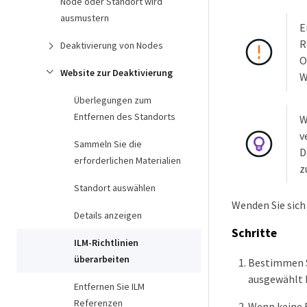
Node oder Standort wird
ausmustern
E
R
Deaktivierung von Nodes
O
Website zur Deaktivierung
W
Überlegungen zum
Entfernen des Standorts
W
v
Sammeln Sie die
D
erforderlichen Materialien
z
Standort auswählen
Wenden Sie sich
Details anzeigen
Schritte
ILM-Richtlinien
überarbeiten
Bestimmen Si
ausgewählt 
Entfernen Sie ILM
Referenzen
Wenn keine R