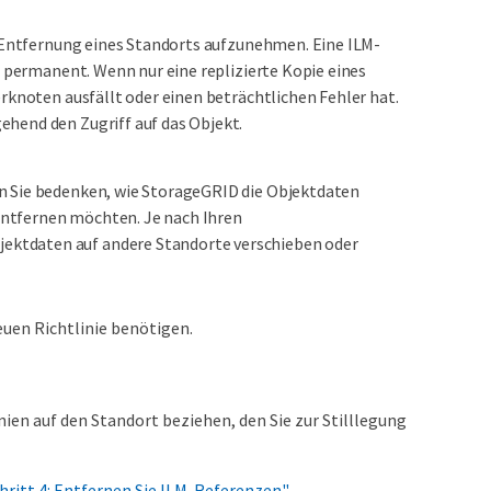
e Entfernung eines Standorts aufzunehmen. Eine ILM-
n permanent. Wenn nur eine replizierte Kopie eines
rknoten ausfällt oder einen beträchtlichen Fehler hat.
hend den Zugriff auf das Objekt.
 Sie bedenken, wie StorageGRID die Objektdaten
 entfernen möchten. Je nach Ihren
ktdaten auf andere Standorte verschieben oder
euen Richtlinie benötigen.
nien auf den Standort beziehen, den Sie zur Stilllegung
hritt 4: Entfernen Sie ILM-Referenzen"
.