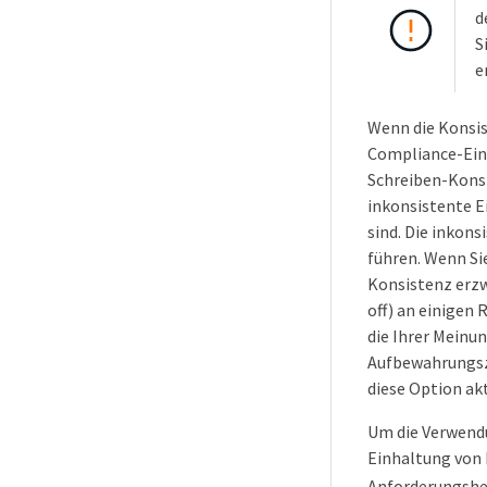
d
S
e
Wenn die Konsi
Compliance-Eins
Schreiben-Kons
inkonsistente E
sind. Die inkon
führen. Wenn Si
Konsistenz erzw
off) an einigen
die Ihrer Meinun
Aufbewahrungsz
diese Option akti
Um die Verwend
Einhaltung von 
Anforderungshea