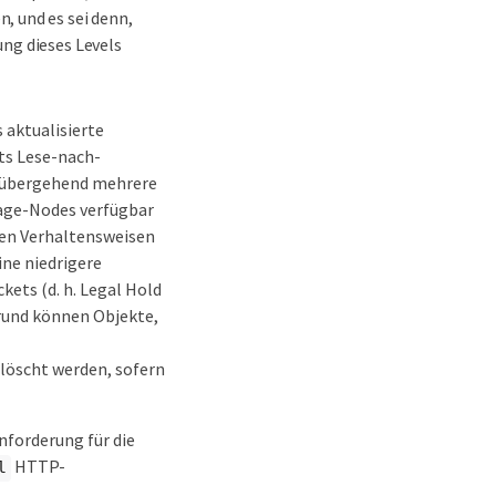
, und es sei denn,
ung dieses Levels
 aktualisierte
ts Lese-nach-
orübergehend mehrere
rage-Nodes verfügbar
ten Verhaltensweisen
ine niedrigere
ets (d. h. Legal Hold
rund können Objekte,
löscht werden, sofern
nforderung für die
HTTP-
l