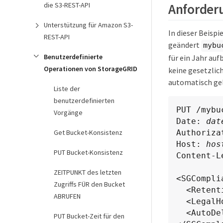
Anforderu
die S3-REST-API
Unterstützung für Amazon S3-
In dieser Beisp
REST-API
geändert
mybu
Benutzerdefinierte
für ein Jahr au
Operationen von StorageGRID
keine gesetzlic
automatisch ge
Liste der
benutzerdefinierten
PUT /mybu
Vorgänge
Date: 
dat
Get Bucket-Konsistenz
Authoriza
Host: 
hos
PUT Bucket-Konsistenz
Content-L
ZEITPUNKT des letzten
<SGComplia
Zugriffs FÜR den Bucket
  <RetentionPeriodMinutes>1051200</RetentionPeriodMinutes>

ABRUFEN
  <LegalHold>false</LegalHold>

  <AutoDelete>true</AutoDelete>

PUT Bucket-Zeit für den