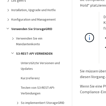
Los geht's
Hold“ platzier
Installation, Upgrade und Hotfix
D
Konfiguration und Management
K
f
Verwenden Sie StorageGRID
Verwenden Sie ein
Mandantenkonto
S3-REST-API VERWENDEN
Unterstützte Versionen und
Updates
Sie müssen über
diesen Vorgang 
Kurzreferenz
Wenn Sie eine P
Testen von S3-REST-API-
Compliance-Ein
Verbindungen
So implementiert StorageGRID