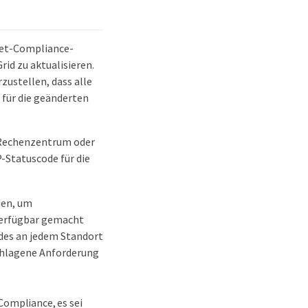
ket-Compliance-
id zu aktualisieren.
zustellen, dass alle
 für die geänderten
n Rechenzentrum oder
-Statuscode für die
den, um
 verfügbar gemacht
odes an jedem Standort
schlagene Anforderung
Compliance, es sei