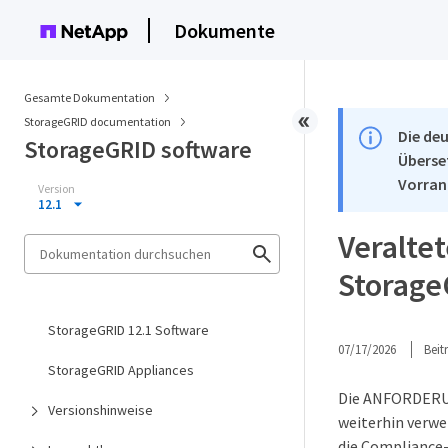
Dokumente
Gesamte Dokumentation
StorageGRID documentation
Die deu
StorageGRID software
Überse
Vorran
Version
12.1
Veralte
Storag
StorageGRID 12.1 Software
07/17/2026
Bei
StorageGRID Appliances
Die ANFORDERUN
Versionshinweise
weiterhin verwe
die Compliance-