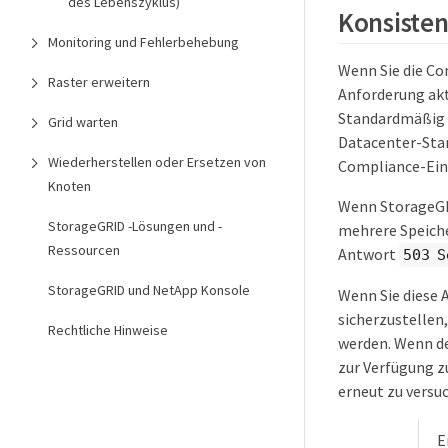
des Lebenszyklus)
Konsisten
Monitoring und Fehlerbehebung
Wenn Sie die C
Raster erweitern
Anforderung akt
Standardmäßig 
Grid warten
Datacenter-Stan
Wiederherstellen oder Ersetzen von
Compliance-Ein
Knoten
Wenn StorageG
StorageGRID -Lösungen und -
mehrere Speiche
Ressourcen
Antwort
503 S
StorageGRID und NetApp Konsole
Wenn Sie diese 
sicherzustellen
Rechtliche Hinweise
werden. Wenn de
zur Verfügung z
erneut zu versu
E