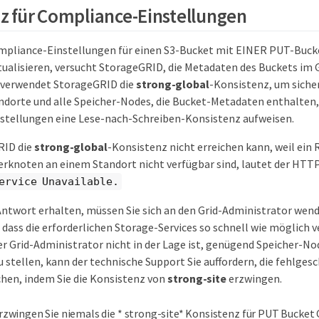
z für Compliance-Einstellungen
ompliance-Einstellungen für einen S3-Bucket mit EINER PUT-Buc
ualisieren, versucht StorageGRID, die Metadaten des Buckets im Gr
verwendet StorageGRID die
strong-global
-Konsistenz, um sicher
dorte und alle Speicher-Nodes, die Bucket-Metadaten enthalten,
stellungen eine Lese-nach-Schreiben-Konsistenz aufweisen.
RID die
strong-global
-Konsistenz nicht erreichen kann, weil ei
rknoten an einem Standort nicht verfügbar sind, lautet der HTTP
ervice Unavailable.
Antwort erhalten, müssen Sie sich an den Grid-Administrator wen
, dass die erforderlichen Storage-Services so schnell wie möglich
r Grid-Administrator nicht in der Lage ist, genügend Speicher-N
u stellen, kann der technische Support Sie auffordern, die fehlge
chen, indem Sie die Konsistenz von
strong-site
erzwingen.
rzwingen Sie niemals die * strong-site* Konsistenz für PUT Bucket 