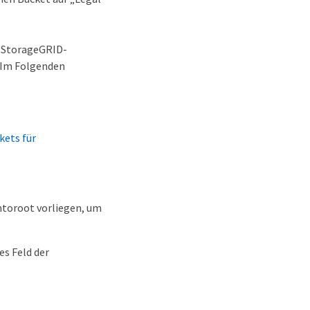
e StorageGRID-
. Im Folgenden
ets für
ntoroot vorliegen, um
s Feld der