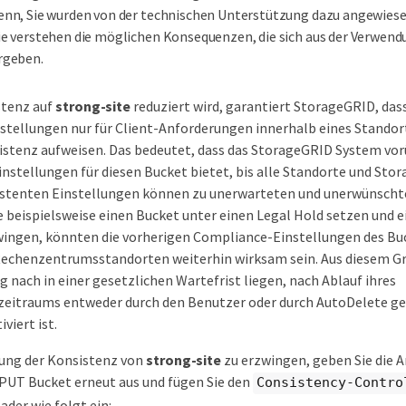
enn, Sie wurden von der technischen Unterstützung dazu angewiesen
ie verstehen die möglichen Konsequenzen, die sich aus der Verwend
rgeben.
stenz auf
strong-site
reduziert wird, garantiert StorageGRID, dass
tellungen nur für Client-Anforderungen innerhalb eines Standor
istenz aufweisen. Das bedeutet, dass das StorageGRID System v
instellungen für diesen Bucket bietet, bis alle Standorte und Sto
sistenten Einstellungen können zu unerwarteten und unerwünsch
e beispielsweise einen Bucket unter einen Legal Hold setzen und e
ingen, könnten die vorherigen Compliance-Einstellungen des Buck
 Rechenzentrumsstandorten weiterhin wirksam sein. Aus diesem G
g nach in einer gesetzlichen Wartefrist liegen, nach Ablauf ihres
eitraums entweder durch den Benutzer oder durch AutoDelete ge
viert ist.
ung der Konsistenz von
strong-site
zu erzwingen, geben Sie die A
PUT Bucket erneut aus und fügen Sie den
Consistency-Contro
der wie folgt ein: