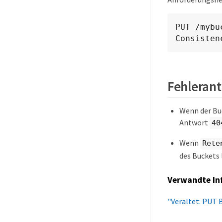
PUT /mybu
Consisten
Fehleran
Wenn der Buc
Antwort
40
Wenn
Rete
des Buckets 
Verwandte In
"Veraltet: PUT