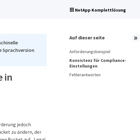
NetApp Komplettlösung
Auf dieser seite
schinelle
he Sprachversion
Anforderungsbeispiel
Konsistenz für Compliance-
Einstellungen
 in
Fehlerantworten
rderung jedoch
cket zu ändern, der
nen Bucket auf „Legal