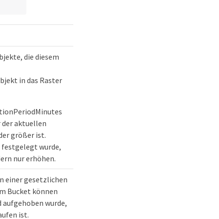
jekte, die diesem
jekt in das Raster
ntionPeriodMinutes
 der aktuellen
er größer ist.
 festgelegt wurde,
dern nur erhöhen.
in einer gesetzlichen
em Bucket können
ld aufgehoben wurde,
ufen ist.