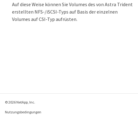
Auf diese Weise können Sie Volumes des von Astra Trident
    VolumeAttributes:      
backendUUID=c5a6f6a4-b052-423b-80d4-
erstellten NFS-/iSCSI-Typs auf Basis der einzelnen
8fb491a14a22

Volumes auf CSI-Typ aufrüsten.
internalName=trid_1907_alpha_default_pvc_2_a84
86

                           name=default-pvc-2-
a8486

                           protocol=file

Events:                <none>
© 2026 NetApp, Inc.
Nutzungsbedingungen
Datenschutzrichtlinie
Richtlinie zu Cookies