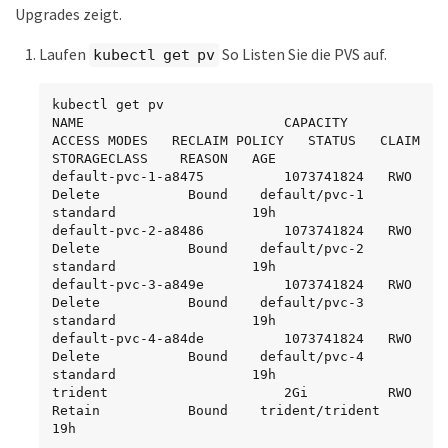
Upgrades zeigt.
Laufen
So Listen Sie die PVS auf.
kubectl get pv
kubectl get pv

NAME                         CAPACITY     
ACCESS MODES   RECLAIM POLICY   STATUS   CLAIM                  
STORAGECLASS    REASON   AGE

default-pvc-1-a8475          1073741824   RWO            
Delete           Bound    default/pvc-1          
standard                 19h

default-pvc-2-a8486          1073741824   RWO            
Delete           Bound    default/pvc-2          
standard                 19h

default-pvc-3-a849e          1073741824   RWO            
Delete           Bound    default/pvc-3          
standard                 19h

default-pvc-4-a84de          1073741824   RWO            
Delete           Bound    default/pvc-4          
standard                 19h

trident                      2Gi          RWO            
Retain           Bound    trident/trident                                 
19h