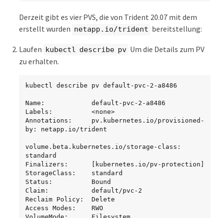
Derzeit gibt es vier PVS, die von Trident 20.07 mit dem
erstellt wurden
bereitstellung:
netapp.io/trident
Laufen
Um die Details zum PV
kubectl describe pv
zu erhalten.
kubectl describe pv default-pvc-2-a8486

Name:            default-pvc-2-a8486

Labels:          <none>

Annotations:     pv.kubernetes.io/provisioned-
by: netapp.io/trident

volume.beta.kubernetes.io/storage-class: 
standard

Finalizers:      [kubernetes.io/pv-protection]

StorageClass:    standard

Status:          Bound

Claim:           default/pvc-2

Reclaim Policy:  Delete

Access Modes:    RWO

VolumeMode:      Filesystem
