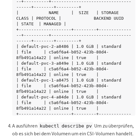
--+----------+--------------------------------
------+--------+---------+

|            NAME     |  SIZE   | STORAGE 
CLASS | PROTOCOL |             BACKEND UUID             
| STATE  | MANAGED |

+---------------------+---------+-------------
--+----------+--------------------------------
------+--------+---------+

| default-pvc-2-a8486 | 1.0 GiB | standard      
| file     | c5a6f6a4-b052-423b-80d4-
8fb491a14a22 | online | true    |

| default-pvc-3-a849e | 1.0 GiB | standard      
| file     | c5a6f6a4-b052-423b-80d4-
8fb491a14a22 | online | true    |

| default-pvc-1-a8475 | 1.0 GiB | standard      
| file     | c5a6f6a4-b052-423b-80d4-
8fb491a14a22 | online | true    |

| default-pvc-4-a84de | 1.0 GiB | standard      
| file     | c5a6f6a4-b052-423b-80d4-
8fb491a14a22 | online | true    |

+---------------------+---------+-------------
--+----------+--------------------------------
A ausführen
Um zu überprüfen,
------+--------+---------+

kubectl describe pv
ob es sich bei dem Volumen um ein CSI-Volumen handelt.
./tridentctl upgrade volume default-pvc-2-