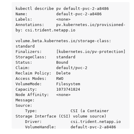
a8486 -n trident

+---------------------+---------+-------------
kubectl describe pv default-pvc-2-a8486

--+----------+--------------------------------
Name:            default-pvc-2-a8486

------+--------+---------+

Labels:          <none>

|            NAME     |  SIZE   | STORAGE 
Annotations:     pv.kubernetes.io/provisioned-
CLASS | PROTOCOL |             BACKEND UUID             
by: csi.trident.netapp.io

| STATE  | MANAGED |

+---------------------+---------+-------------
volume.beta.kubernetes.io/storage-class: 
--+----------+--------------------------------
standard

------+--------+---------+

Finalizers:      [kubernetes.io/pv-protection]

| default-pvc-2-a8486 | 1.0 GiB | standard      
StorageClass:    standard

| file     | c5a6f6a4-b052-423b-80d4-
Status:          Bound

8fb491a14a22 | online | true    |

Claim:           default/pvc-2

+---------------------+---------+-------------
Reclaim Policy:  Delete

--+----------+--------------------------------
Access Modes:    RWO

------+--------+---------+
VolumeMode:      Filesystem

Capacity:        1073741824

Node Affinity:   <none>

Message:

Source:

    Type:              CSI (a Container 
Storage Interface (CSI) volume source)

    Driver:            csi.trident.netapp.io

    VolumeHandle:      default-pvc-2-a8486

    ReadOnly:          false
