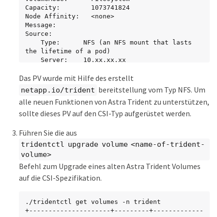
Capacity:        1073741824

Node Affinity:   <none>

Message:

Source:

    Type:      NFS (an NFS mount that lasts 
the lifetime of a pod)

    Server:    10.xx.xx.xx

    Path:      
Das PV wurde mit Hilfe des erstellt
/trid_1907_alpha_default_pvc_2_a8486

    ReadOnly:  false
bereitstellung vom Typ NFS. Um
netapp.io/trident
alle neuen Funktionen von Astra Trident zu unterstützen,
sollte dieses PV auf den CSI-Typ aufgerüstet werden.
Führen Sie die aus
tridentctl upgrade volume <name-of-trident-
volume>
Befehl zum Upgrade eines alten Astra Trident Volumes
auf die CSI-Spezifikation.
./tridentctl get volumes -n trident

+---------------------+---------+-------------