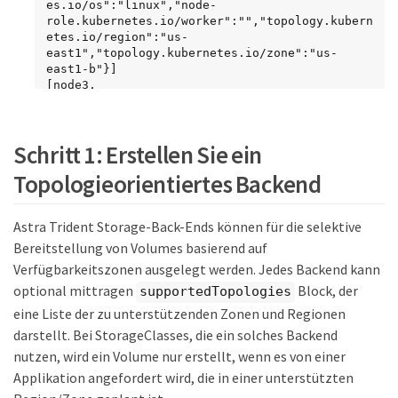
es.io/os":"linux","node-
role.kubernetes.io/worker":"","topology.kubern
etes.io/region":"us-
east1","topology.kubernetes.io/zone":"us-
east1-b"}]

[node3, 
{"beta.kubernetes.io/arch":"amd64","beta.kuber
netes.io/os":"linux","kubernetes.io/arch":"amd
64","kubernetes.io/hostname":"node3","kubernet
Schritt 1: Erstellen Sie ein
es.io/os":"linux","node-
role.kubernetes.io/worker":"","topology.kubern
Topologieorientiertes Backend
etes.io/region":"us-
east1","topology.kubernetes.io/zone":"us-
east1-c"}]
Astra Trident Storage-Back-Ends können für die selektive
Bereitstellung von Volumes basierend auf
Verfügbarkeitszonen ausgelegt werden. Jedes Backend kann
optional mittragen
Block, der
supportedTopologies
eine Liste der zu unterstützenden Zonen und Regionen
darstellt. Bei StorageClasses, die ein solches Backend
nutzen, wird ein Volume nur erstellt, wenn es von einer
Applikation angefordert wird, die in einer unterstützten