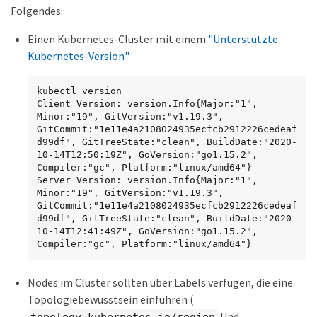
Folgendes:
Einen Kubernetes-Cluster mit einem
"Unterstützte
Kubernetes-Version"
kubectl version

Client Version: version.Info{Major:"1", 
Minor:"19", GitVersion:"v1.19.3", 
GitCommit:"1e11e4a2108024935ecfcb2912226cedeaf
d99df", GitTreeState:"clean", BuildDate:"2020-
10-14T12:50:19Z", GoVersion:"go1.15.2", 
Compiler:"gc", Platform:"linux/amd64"}

Server Version: version.Info{Major:"1", 
Minor:"19", GitVersion:"v1.19.3", 
GitCommit:"1e11e4a2108024935ecfcb2912226cedeaf
d99df", GitTreeState:"clean", BuildDate:"2020-
10-14T12:41:49Z", GoVersion:"go1.15.2", 
Compiler:"gc", Platform:"linux/amd64"}
Nodes im Cluster sollten über Labels verfügen, die eine
Topologiebewusstsein einführen (
Und
topology.kubernetes.io/region