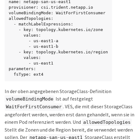
name: netapp-san-us-east1

provisioner: csi.trident.netapp.io

volumeBindingMode: WaitForFirstConsumer

allowedTopologies:

  - matchLabelExpressions:

    - key: topology.kubernetes.io/zone

      values:

        - us-east1-a

        - us-east1-b

    - key: topology.kubernetes.io/region

      values:

        - us-east1

parameters:

  fsType: ext4
In der oben angegebenen StorageClass-Definition
Ist auf festgelegt
volumeBindingMode
. VES, die mit dieser StorageClass
WaitForFirstConsumer
angefordert werden, werden erst dann gehandelt, wenn sie in
einem Pod referenziert werden. Und
allowedTopologies
Stellt die Zonen und die Region bereit, die verwendet werden
sollen. Der
StorageClass erstellt
netapp-san-us-east1