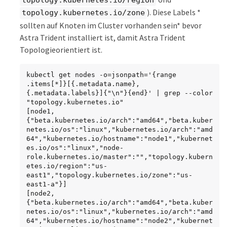
). Diese Labels *
topology.kubernetes.io/zone
sollten auf Knoten im Cluster vorhanden sein* bevor
Astra Trident installiert ist, damit Astra Trident
Topologieorientiert ist.
kubectl get nodes -o=jsonpath='{range 
.items[*]}[{.metadata.name}, 
{.metadata.labels}]{"\n"}{end}' | grep --color 
"topology.kubernetes.io"

[node1, 
{"beta.kubernetes.io/arch":"amd64","beta.kuber
netes.io/os":"linux","kubernetes.io/arch":"amd
64","kubernetes.io/hostname":"node1","kubernet
es.io/os":"linux","node-
role.kubernetes.io/master":"","topology.kubern
etes.io/region":"us-
east1","topology.kubernetes.io/zone":"us-
east1-a"}]

[node2, 
{"beta.kubernetes.io/arch":"amd64","beta.kuber
netes.io/os":"linux","kubernetes.io/arch":"amd
64","kubernetes.io/hostname":"node2","kubernet