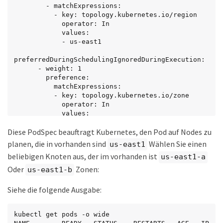
        - matchExpressions:

          - key: topology.kubernetes.io/region

            operator: In

            values:

            - us-east1

preferredDuringSchedulingIgnoredDuringExecution:

      - weight: 1

        preference:

          matchExpressions:

          - key: topology.kubernetes.io/zone

            operator: In

            values:

            - us-east1-a

Diese PodSpec beauftragt Kubernetes, den Pod auf Nodes zu
            - us-east1-b

  securityContext:

planen, die in vorhanden sind
Wählen Sie einen
us-east1
    runAsUser: 1000

beliebigen Knoten aus, der im vorhanden ist
us-east1-a
    runAsGroup: 3000

    fsGroup: 2000

Oder
Zonen:
us-east1-b
  volumes:

  - name: vol1

Siehe die folgende Ausgabe:
    persistentVolumeClaim:

      claimName: pvc-san

  containers:

kubectl get pods -o wide

  - name: sec-ctx-demo
