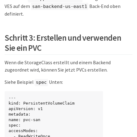
VES auf dem
Back-End oben
san-backend-us-east1
definiert.
Schritt 3: Erstellen und verwenden
Sie ein PVC
Wenn die StorageClass erstellt und einem Backend
zugeordnet wird, können Sie jetzt PVCs erstellen.
Siehe Beispiel
Unten:
spec
---

kind: PersistentVolumeClaim

apiVersion: v1

metadata:

name: pvc-san

spec:

accessModes:

  - ReadWriteOnce
