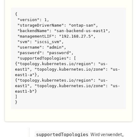
{

 "version": 1,

 "storageDriverName": "ontap-san",

 "backendName": "san-backend-us-east1",

 "managementLIF": "192.168.27.5",

 "svm": "iscsi_svm",

 "username": "admin",

 "password": "password",

 "supportedTopologies": [

{"topology.kubernetes.io/region": "us-
east1", "topology.kubernetes.io/zone": "us-
east1-a"},

{"topology.kubernetes.io/region": "us-
east1", "topology.kubernetes.io/zone": "us-
east1-b"}

]

}
Wird verwendet,
supportedTopologies