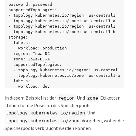
password: password

supportedTopologies:

- topology.kubernetes.io/region: us-central1

  topology.kubernetes.io/zone: us-central1-a

- topology.kubernetes.io/region: us-central1

  topology.kubernetes.io/zone: us-central1-b

storage:

- labels:

    workload: production

  region: Iowa-DC

  zone: Iowa-DC-A

  supportedTopologies:

  - topology.kubernetes.io/region: us-central1

    topology.kubernetes.io/zone: us-central1-a

- labels:

    workload: dev

  region: Iowa-DC

In diesem Beispiel ist der
Und
Etiketten
  zone: Iowa-DC-B

region
zone
  supportedTopologies:

stehen für die Position des Speicherpools.
  - topology.kubernetes.io/region: us-central1

Und
topology.kubernetes.io/region
    topology.kubernetes.io/zone: us-central1-b
Vorgeben, woher die
topology.kubernetes.io/zone
Speicherpools verbraucht werden können.