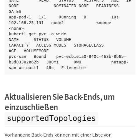
NAME        READY   STATUS    RESTARTS   AGE   IP               
    image: busybox

NODE              NOMINATED NODE   READINESS 
    command: [ "sh", "-c", "sleep 1h" ]

GATES

    volumeMounts:

app-pod-1   1/1     Running   0          19s   
    - name: vol1

192.168.25.131   node2             <none>           
      mountPath: /data/demo

<none>

    securityContext:

kubectl get pvc -o wide

      allowPrivilegeEscalation: false
NAME      STATUS   VOLUME                                     
CAPACITY   ACCESS MODES   STORAGECLASS          
AGE   VOLUMEMODE

pvc-san   Bound    pvc-ecb1e1a0-840c-463b-8b65-
b3d033e2e62b   300Mi      RWO            netapp-
san-us-east1   48s   Filesystem
Aktualisieren Sie Back-Ends, um
einzuschließen
supportedTopologies
Vorhandene Back-Ends können mit einer Liste von