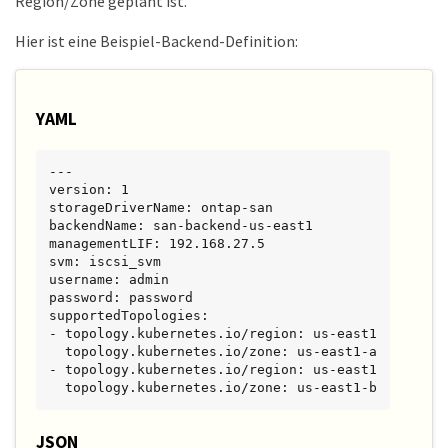
Region/Zone geplant ist.
Hier ist eine Beispiel-Backend-Definition:
YAML
---

version: 1

storageDriverName: ontap-san

backendName: san-backend-us-east1

managementLIF: 192.168.27.5

svm: iscsi_svm

username: admin

password: password

supportedTopologies:

- topology.kubernetes.io/region: us-east1

  topology.kubernetes.io/zone: us-east1-a

- topology.kubernetes.io/region: us-east1

  topology.kubernetes.io/zone: us-east1-b
JSON