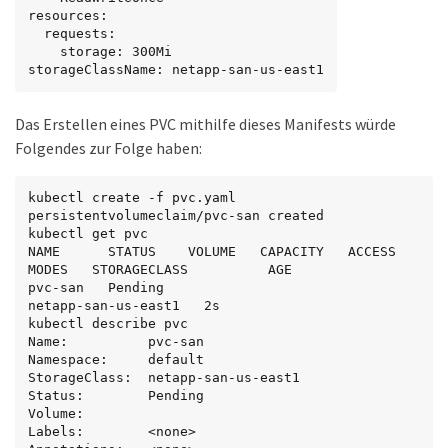
resources:

  requests:

    storage: 300Mi

storageClassName: netapp-san-us-east1
Das Erstellen eines PVC mithilfe dieses Manifests würde
Folgendes zur Folge haben:
kubectl create -f pvc.yaml

persistentvolumeclaim/pvc-san created

kubectl get pvc

NAME      STATUS    VOLUME   CAPACITY   ACCESS 
MODES   STORAGECLASS          AGE

pvc-san   Pending                                      
netapp-san-us-east1   2s

kubectl describe pvc

Name:          pvc-san

Namespace:     default

StorageClass:  netapp-san-us-east1

Status:        Pending

Volume:

Labels:        <none>
