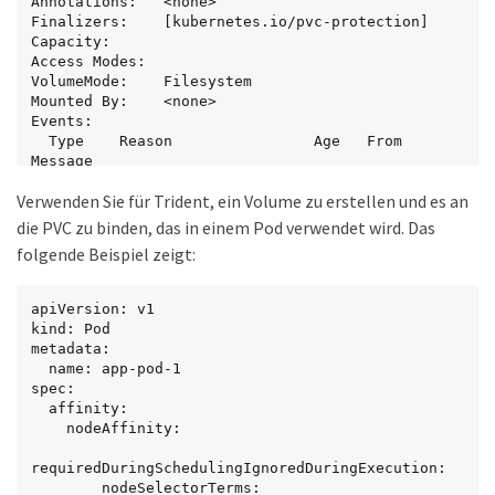
Annotations:   <none>

Finalizers:    [kubernetes.io/pvc-protection]

Capacity:

Access Modes:

VolumeMode:    Filesystem

Mounted By:    <none>

Events:

  Type    Reason                Age   From                         
Message

  ----    ------                ----  ----                         
Verwenden Sie für Trident, ein Volume zu erstellen und es an
-------

  Normal  WaitForFirstConsumer  6s    
die PVC zu binden, das in einem Pod verwendet wird. Das
persistentvolume-controller  waiting for first 
folgende Beispiel zeigt:
consumer to be created before binding
apiVersion: v1

kind: Pod

metadata:

  name: app-pod-1

spec:

  affinity:

    nodeAffinity:

requiredDuringSchedulingIgnoredDuringExecution:

        nodeSelectorTerms:
