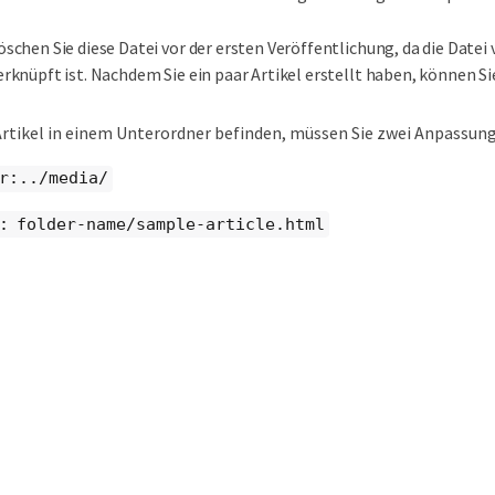
öschen Sie diese Datei vor der ersten Veröffentlichung, da die Datei 
erknüpft ist. Nachdem Sie ein paar Artikel erstellt haben, können Si
Artikel in einem Unterordner befinden, müssen Sie zwei Anpassu
r:../media/
: folder-name/sample-article.html