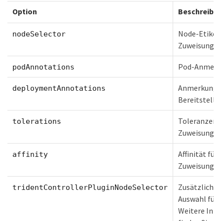
Option
Beschreibu
Node-Etiket
nodeSelector
Zuweisung
Pod-Anmerk
podAnnotations
Anmerkunge
deploymentAnnotations
Bereitstellu
Toleranzen 
tolerations
Zuweisung
Affinität für
affinity
Zuweisung
Zusätzliche
tridentControllerPluginNodeSelector
Auswahl für
Weitere Inf