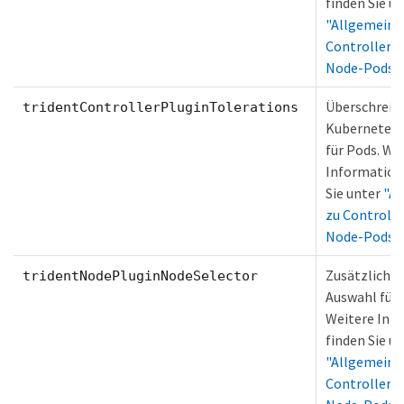
finden Sie u
"Allgemeine
Controller-
Node-Pods"
Überschreib
tridentControllerPluginTolerations
Kubernetes-
für Pods. We
Information
Sie unter
"Al
zu Controll
Node-Pods"
Zusätzliche
tridentNodePluginNodeSelector
Auswahl für
Weitere Inf
finden Sie u
"Allgemeine
Controller-