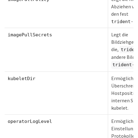
Abziehen von
den fest
trident-o
Legt die
imagePullSecrets
Bildziehgehe
die,
triden
andere Bilde
trident-o
Ermöglicht 
kubeletDir
Überschreib
Hostpositio
internen Sta
kubelet.
Ermöglicht 
operatorLogLevel
Einstellung 
Protokolleb