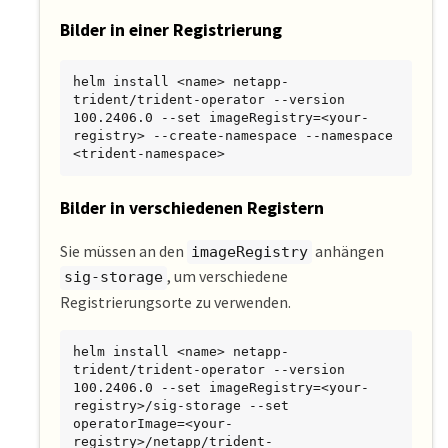
Bilder in einer Registrierung
helm install <name> netapp-
trident/trident-operator --version 
100.2406.0 --set imageRegistry=<your-
registry> --create-namespace --namespace 
<trident-namespace>
Bilder in verschiedenen Registern
Sie müssen an den
anhängen
imageRegistry
, um verschiedene
sig-storage
Registrierungsorte zu verwenden.
helm install <name> netapp-
trident/trident-operator --version 
100.2406.0 --set imageRegistry=<your-
registry>/sig-storage --set 
operatorImage=<your-
registry>/netapp/trident-