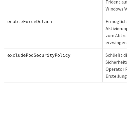
Trident auf 
Windows Wo
Ermöglicht 
enableForceDetach
Aktivierung 
zum Abtren
erzwingen.
Schließt die
excludePodSecurityPolicy
Sicherheitsri
Operator PO
Erstellung a