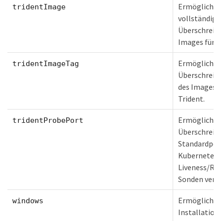
Ermöglicht 
tridentImage
vollständige
Überschreib
Images für A
Ermöglicht 
tridentImageTag
Überschreib
des Images f
Trident.
Ermöglicht 
tridentProbePort
Überschreib
Standardport
Kubernetes
Liveness/Re
Sonden verw
Ermöglicht 
windows
Installation