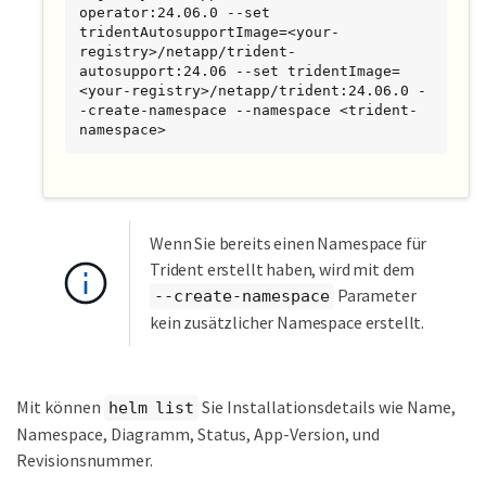
operator:24.06.0 --set 
tridentAutosupportImage=<your-
registry>/netapp/trident-
autosupport:24.06 --set tridentImage=
<your-registry>/netapp/trident:24.06.0 -
-create-namespace --namespace <trident-
namespace>
Wenn Sie bereits einen Namespace für
Trident erstellt haben, wird mit dem
Parameter
--create-namespace
kein zusätzlicher Namespace erstellt.
Mit können
Sie Installationsdetails wie Name,
helm list
Namespace, Diagramm, Status, App-Version, und
Revisionsnummer.