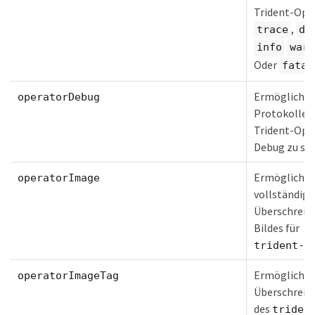
Trident-Oper
,
trace
de
info
warn
Oder
fatal
Ermöglicht e
operatorDebug
Protokolleb
Trident-Ope
Debug zu set
Ermöglicht 
operatorImage
vollständige
Überschreib
Bildes für
trident-o
Ermöglicht 
operatorImageTag
Überschreib
des
triden