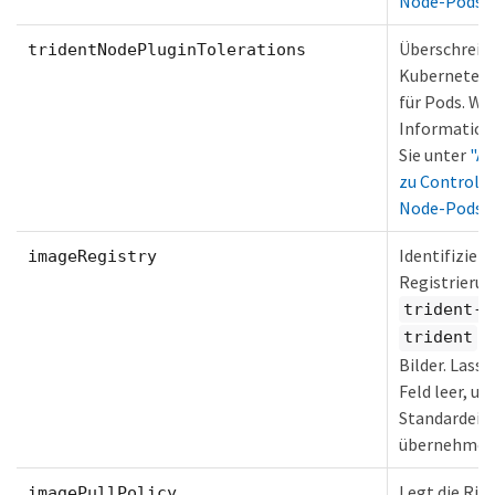
Node-Pods"
Überschreib
tridentNodePluginTolerations
Kubernetes-
für Pods. We
Information
Sie unter
"Al
zu Controll
Node-Pods"
Identifiziert
imageRegistry
Registrierun
trident-o
un
trident
Bilder. Lasse
Feld leer, um
Standardein
übernehmen
Legt die Ric
imagePullPolicy