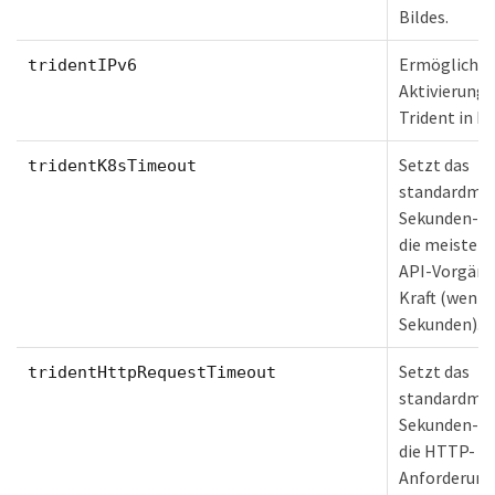
Bildes.
Ermöglicht 
tridentIPv6
Aktivierung 
Trident in I
Setzt das
tridentK8sTimeout
standardmäß
Sekunden-Zei
die meisten
API-Vorgäng
Kraft (wenn n
Sekunden).
Setzt das
tridentHttpRequestTimeout
standardmäß
Sekunden-Ti
die HTTP-
Anforderung