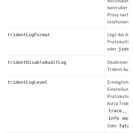
AutoSupport
kann über e
Proxy nach 
telefonieren
Legt das Ast
tridentLogFormat
Protokollie
oder
)
json
Deaktiviert 
tridentDisableAuditLog
Trident Audi
Ermöglicht 
tridentLogLevel
Einstellung 
Protokolleb
Astra Trident
, ,
trace
d
info
warn
Oder
fatal