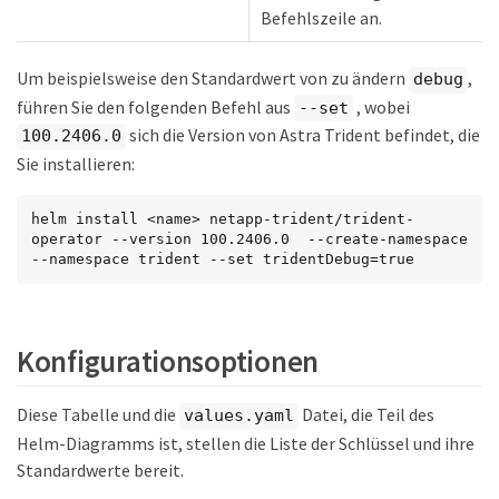
Befehlszeile an.
Um beispielsweise den Standardwert von zu ändern
,
debug
führen Sie den folgenden Befehl aus
, wobei
--set
sich die Version von Astra Trident befindet, die
100.2406.0
Sie installieren:
helm install <name> netapp-trident/trident-
operator --version 100.2406.0  --create-namespace 
--namespace trident --set tridentDebug=true
Konfigurationsoptionen
Diese Tabelle und die
Datei, die Teil des
values.yaml
Helm-Diagramms ist, stellen die Liste der Schlüssel und ihre
Standardwerte bereit.