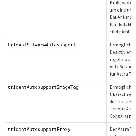
Kraft, wobei
um eine unb
Dauer für da
handelt. Ne
sind nicht zu
Ermöglicht 
tridentSilenceAutosupport
Deaktivieru
regelmäßig
AutoSupport
für Astra Tri
Ermöglicht 
tridentAutosupportImageTag
Überschreib
des Images f
Trident Aut
Container.
Der Astra Tr
tridentAutosupportProxy