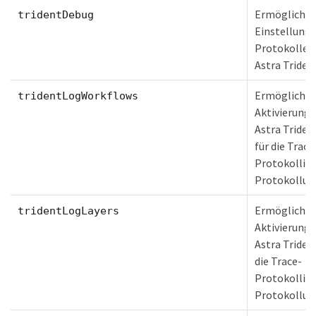
Ermöglicht 
tridentDebug
Einstellung 
Protokolleb
Astra Triden
Ermöglicht 
tridentLogWorkflows
Aktivierung
Astra Tride
für die Trace
Protokollie
Protokollun
Ermöglicht 
tridentLogLayers
Aktivierung
Astra Triden
die Trace-
Protokollie
Protokollun