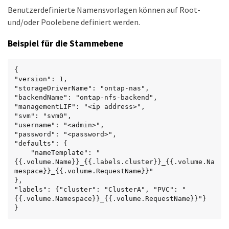
Benutzerdefinierte Namensvorlagen können auf Root-
und/oder Poolebene definiert werden.
Beispiel für die Stammebene
{

"version": 1,

"storageDriverName": "ontap-nas",

"backendName": "ontap-nfs-backend",

"managementLIF": "<ip address>",

"svm": "svm0",

"username": "<admin>",

"password": "<password>",

"defaults": {

    "nameTemplate": "
{{.volume.Name}}_{{.labels.cluster}}_{{.volume.Na
mespace}}_{{.volume.RequestName}}"

},

"labels": {"cluster": "ClusterA", "PVC": "
{{.volume.Namespace}}_{{.volume.RequestName}}"}

}