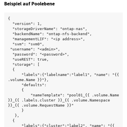
Beispiel auf Poolebene
{

  "version": 1,

  "storageDriverName": "ontap-nas",

  "backendName": "ontap-nfs-backend",

  "managementLIF": "<ip address>",

  "svm": "svm0",

 "username": "<admin>",

  "password": "<password>",

  "useREST": true,

  "storage": [

  {

      "labels":{"labelname":"label1", "name": "{{ 
.volume.Name }}"},

      "defaults":

      {

          "nameTemplate": "pool01_{{ .volume.Name 
}}_{{ .labels.cluster }}_{{ .volume.Namespace 
}}_{{ .volume.RequestName }}"

      }

   },

  {

      "labels":{"cluster":"label2", "name": "{{ 