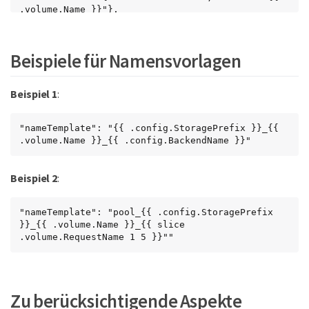
.volume.Name }}"},

      "defaults":

      {

          "nameTemplate": "pool02_{{ .volume.Name 
Beispiele für Namensvorlagen
}}_{{ .labels.cluster }}_{{ .volume.Namespace 
}}_{{ .volume.RequestName }}"

      }

Beispiel 1
:
}

  ]

}
"nameTemplate": "{{ .config.StoragePrefix }}_{{ 
.volume.Name }}_{{ .config.BackendName }}"
Beispiel 2
:
"nameTemplate": "pool_{{ .config.StoragePrefix 
}}_{{ .volume.Name }}_{{ slice 
.volume.RequestName 1 5 }}""
Zu berücksichtigende Aspekte