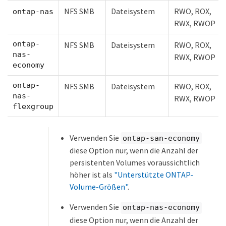
NFS SMB
Dateisystem
RWO, ROX,
ontap-nas
RWX, RWOP
ontap-
NFS SMB
Dateisystem
RWO, ROX,
nas-
RWX, RWOP
economy
ontap-
NFS SMB
Dateisystem
RWO, ROX,
nas-
RWX, RWOP
flexgroup
Verwenden Sie
ontap-san-economy
diese Option nur, wenn die Anzahl der
persistenten Volumes voraussichtlich
höher ist als
"Unterstützte ONTAP-
Volume-Größen"
.
Verwenden Sie
ontap-nas-economy
diese Option nur, wenn die Anzahl der