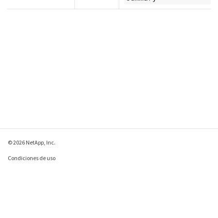
© 2026 NetApp, Inc.
Condiciones de uso
Política de privacidad
Política de cookies
Configuración de
cookies