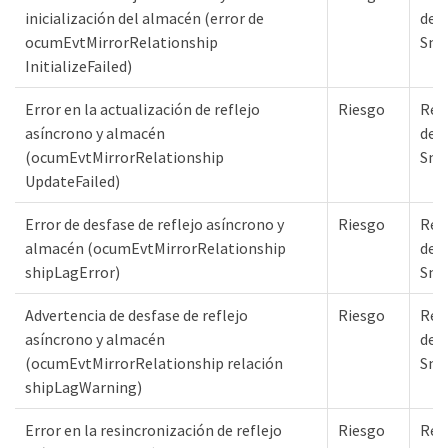
inicialización del almacén (error de
de
ocumEvtMirrorRelationship
Sna
InitializeFailed)
Error en la actualización de reflejo
Riesgo
Rel
asíncrono y almacén
de
(ocumEvtMirrorRelationship
Sna
UpdateFailed)
Error de desfase de reflejo asíncrono y
Riesgo
Rel
almacén (ocumEvtMirrorRelationship
de
shipLagError)
Sna
Advertencia de desfase de reflejo
Riesgo
Rel
asíncrono y almacén
de
(ocumEvtMirrorRelationship relación
Sna
shipLagWarning)
Error en la resincronización de reflejo
Riesgo
Rel