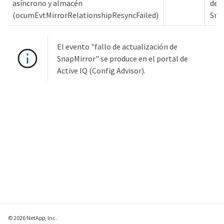
asíncrono y almacén
de
(ocumEvtMirrorRelationshipResyncFailed)
Sna
El evento "fallo de actualización de
SnapMirror" se produce en el portal de
Active IQ (Config Advisor).
© 2026 NetApp, Inc.