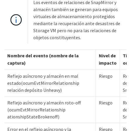
Los eventos de relaciones de SnapMirror y
almacén también se generan para equipos
virtuales de almacenamiento protegidos
mediante la recuperación ante desastres de
Storage VM pero no para las relaciones de
objetos constituyentes.
Nombre del evento (nombre de la
Nivel de
Tip
captura)
impacto
ori
Reflejo asíncrono y almacén en mal
Riesgo
Rel
estado(ocumEvtMirrorRelationship
de
relación depósito Unheavy)
Sna
Reflejo asíncrono y almacén roto-off
Riesgo
Rel
(ocumEvtMirrorRelationship
de
ationshipStateBrokenoff)
Sna
Error en el reflejo asíncrono y la
Riesgo
Rel